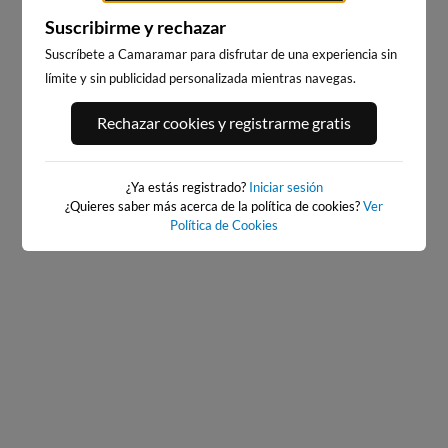
Suscribirme y rechazar
Suscríbete a Camaramar para disfrutar de una experiencia sin
límite y sin publicidad personalizada mientras navegas.
PLAYA DE SALINAS, SALINAS
PLAYA DE SALINAS, SALINAS
Rechazar cookies y registrarme gratis
ESTE
OESTE
64km · Salinas
64km · Salinas
0.2 m
0.2 m
CHOPI
CHOPI
¿Ya estás registrado?
Iniciar sesión
¿Quieres saber más acerca de la política de cookies?
Ver
Política de Cookies