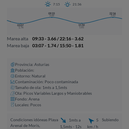
7:15
21:36
09:33
22:16
3.66
3.62
15:50
03:07
1.81
1.74
Marea alta
09:33 - 3.66 / 22:16 - 3.62
Marea baja
03:07 - 1.74 / 15:50 - 1.81
Provincia: Asturias
Población:
Entorno: Natural
Contaminación: Poco contaminada
Tamaño de ola: 1mts a 1,5mts
Ola: Picos Variables Largos y Maniobrables
Fondo: Arena
Locales: Pocos
Condiciones idóneas Playa
Subiendo
1mts a
5
Arenal de Moris,
1,5mts - 12s
km / h