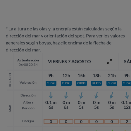
* La altura de las olas y la energía están calculadas según la
dirección del mar y orientación del spot. Para ver los valores
generales según boyas, haz clic encima de la flecha de
dirección del mar.
Actualización
VIERNES 7 AGOSTO
SÁ
06/08 20:34
9h
12h
15h
18h
21h
9h
HORARIO
Valoración
CHOPI
CHOPI
CHOPI
PLATO
CHOPI
CHOP
Dirección
0.1 m
0 m
0 m
0 m
0 m
0.1 
Altura
6s
6s
5s
5s
5s
12s
MAR
Periodo
Energía
0
0
0
0
0
2