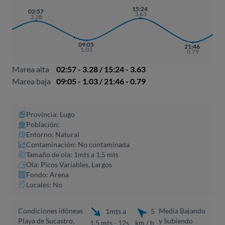
15:24
02:57
3.63
3.28
09:05
21:46
1.03
0.79
Marea alta
02:57 - 3.28 / 15:24 - 3.63
Marea baja
09:05 - 1.03 / 21:46 - 0.79
Provincia: Lugo
Población:
Entorno: Natural
Contaminación: No contaminada
Tamaño de ola: 1mts a 1,5 mts
Ola: Picos Variables, Largos
Fondo: Arena
Locales: No
Condiciones idóneas
Media Bajando
1mts a
5
Playa de Sucastro,
y Subiendo
1,5 mts - 12s
km / h