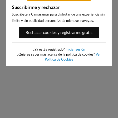
Suscribirme y rechazar
Suscríbete a Camaramar para disfrutar de una experiencia sin
límite y sin publicidad personalizada mientras navegas.
PLAYA DE SAN ROMAN
PLAYA DE COVAS
(AREA GRANDE)
11km · Viveiro
Rechazar cookies y registrarme gratis
11km · O Vicedo
0.3 m
CHOPI
0.5 m
CHOPI
¿Ya estás registrado?
Iniciar sesión
¿Quieres saber más acerca de la política de cookies?
Ver
Política de Cookies