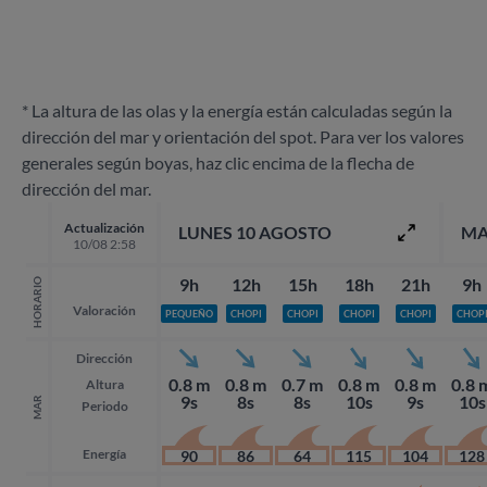
* La altura de las olas y la energía están calculadas según la
dirección del mar y orientación del spot. Para ver los valores
generales según boyas, haz clic encima de la flecha de
dirección del mar.
Actualización
LUNES 10 AGOSTO
MA
10/08 2:58
9h
12h
15h
18h
21h
9h
HORARIO
Valoración
PEQUEÑO
CHOPI
CHOPI
CHOPI
CHOPI
CHOP
Dirección
0.8 m
0.8 m
0.7 m
0.8 m
0.8 m
0.8 
Altura
9s
8s
8s
10s
9s
10s
MAR
Periodo
Energía
90
86
64
115
104
128