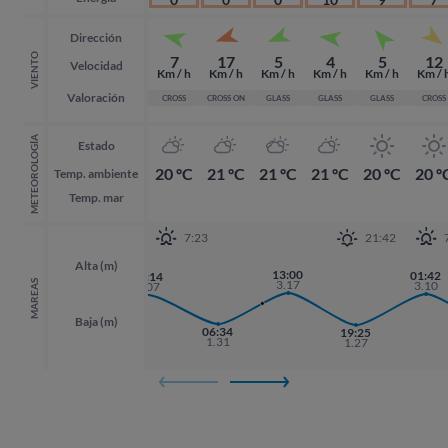
Dirección
VIENTO
7
17
5
4
5
12
Velocidad
Km / h
Km / h
Km / h
Km / h
Km / h
Km / 
Valoración
CROSS
CROSS ON
GLASS
GLASS
GLASS
CROSS
METEOROLOGÍA
Estado
20 ºC
21 ºC
21 ºC
21 ºC
20 ºC
20 º
Temp. ambiente
Temp. mar
7:23
21:42
Alta (m)
13:00
01:42
01:42
00:14
3.17
MAREAS
3.10
3.10
3.07
Baja (m)
17:55
06:34
19:25
19:25
1.33
1.31
1.27
1.27