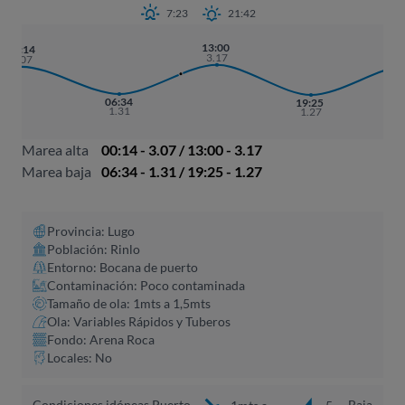
7:23
21:42
13:00
01
00:14
3.17
3
3.07
06:34
19:25
1.31
1.27
Marea alta
00:14 - 3.07 / 13:00 - 3.17
Marea baja
06:34 - 1.31 / 19:25 - 1.27
Provincia: Lugo
Población: Rinlo
Entorno: Bocana de puerto
Contaminación: Poco contaminada
Tamaño de ola: 1mts a 1,5mts
Ola: Variables Rápidos y Tuberos
Fondo: Arena Roca
Locales: No
Condiciones idóneas Puerto
Baja