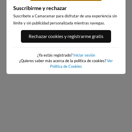
Suscribirme y rechazar
Suscríbete a Camaramar para disfrutar de una experiencia sin
límite y sin publicidad personalizada mientras navegas.
ILLA PACHA
RIBADEO
Rechazar cookies y registrarme gratis
5km · Ribadeo
6km · Ribadeo
0.2 m
0.2 m
CHOPI
CHOPI
¿Ya estás registrado?
Iniciar sesión
¿Quieres saber más acerca de la política de cookies?
Ver
Política de Cookies