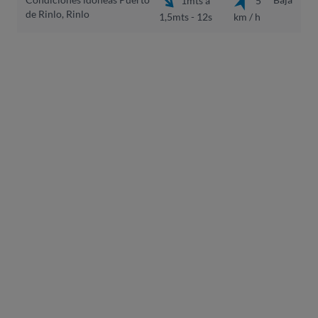
1mts a
5
de Rinlo, Rinlo
1,5mts - 12s
km / h