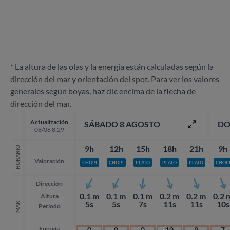
* La altura de las olas y la energía están calculadas según la
dirección del mar y orientación del spot. Para ver los valores
generales según boyas, haz clic encima de la flecha de
dirección del mar.
Actualización
SÁBADO 8 AGOSTO
DO
08/08 8:29
9h
12h
15h
18h
21h
9h
HORARIO
Valoración
CHOPI
CHOPI
PLATO
PLATO
PLATO
CHOP
Dirección
0.1 m
0.1 m
0.1 m
0.2 m
0.2 m
0.2 
Altura
5s
5s
7s
11s
11s
10s
MAR
Periodo
Energía
0
0
0
10
9
7