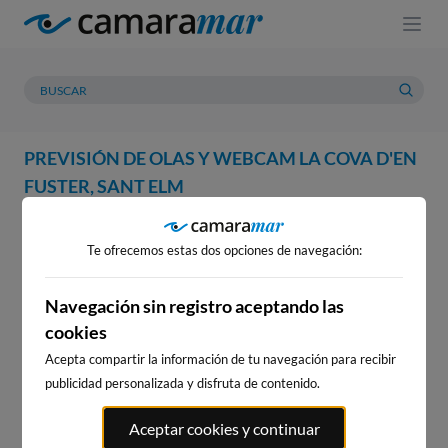
PREVISIÓN DE OLAS Y WEBCAM LA COVA D'EN
FUSTER, SANT ELM
WEBCAM
PREVISIÓN
METEOROLOGÍA
MAREAS
Te ofrecemos estas dos opciones de navegación:
WEBCAM LA COVA D'EN
FUSTER, SANT ELM
Navegación sin registro aceptando las
cookies
Acepta compartir la información de tu navegación para recibir
publicidad personalizada y disfruta de contenido.
WEBCAMS CERCANAS
Aceptar cookies y continuar