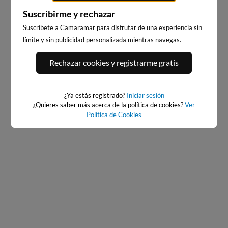
Suscribirme y rechazar
Suscríbete a Camaramar para disfrutar de una experiencia sin
límite y sin publicidad personalizada mientras navegas.
PORT ANDRATX
PLAYA DEL FORTI
Rechazar cookies y registrarme gratis
5km · Andratx
187km · Vinarós
0.1 m
PLATO
¿Ya estás registrado?
Iniciar sesión
¿Quieres saber más acerca de la política de cookies?
Ver
Política de Cookies