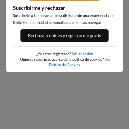
Suscribirme y rechazar
Suscríbete a Camaramar para disfrutar de una experiencia sin
límite y sin publicidad personalizada mientras navegas.
PORT ANDRATX
PLAYA EL MASNOU
Rechazar cookies y registrarme gratis
167km · Andratx
244km · El Masnou
0.0 m
CHOPI
¿Ya estás registrado?
Iniciar sesión
¿Quieres saber más acerca de la política de cookies?
Ver
Política de Cookies