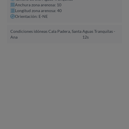
Anchura zona arenosa: 10
Longitud zona arenosa: 40
Orientación: E-NE
Condiciones idóneas Cala Padera, Santa
Aguas Tranquilas -
Ana
12s