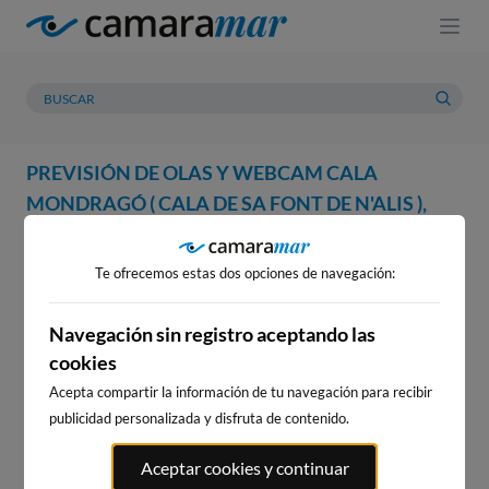
PREVISIÓN DE OLAS Y WEBCAM CALA
MONDRAGÓ ( CALA DE SA FONT DE N'ALIS ),
SANTANYÍ
Te ofrecemos estas dos opciones de navegación:
WEBCAM
PREVISIÓN
METEOROLOGÍA
MAREAS
WEBCAM CALA MONDRAGÓ (
Navegación sin registro aceptando las
cookies
CALA DE SA FONT DE N'ALIS ),
SANTANYÍ
Acepta compartir la información de tu navegación para recibir
publicidad personalizada y disfruta de contenido.
Aceptar cookies y continuar