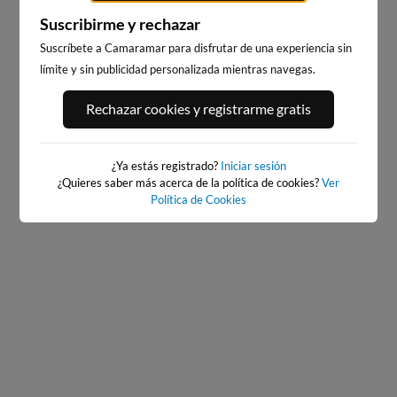
WEBCAMS CERCANAS
Suscribirme y rechazar
Suscríbete a Camaramar para disfrutar de una experiencia sin
límite y sin publicidad personalizada mientras navegas.
Rechazar cookies y registrarme gratis
PORT ANDRATX
PLAYA DE SITGES
¿Ya estás registrado?
Iniciar sesión
72km · Andratx
240km · Sitges
¿Quieres saber más acerca de la política de cookies?
Ver
0.1 m
CHOPI
Política de Cookies