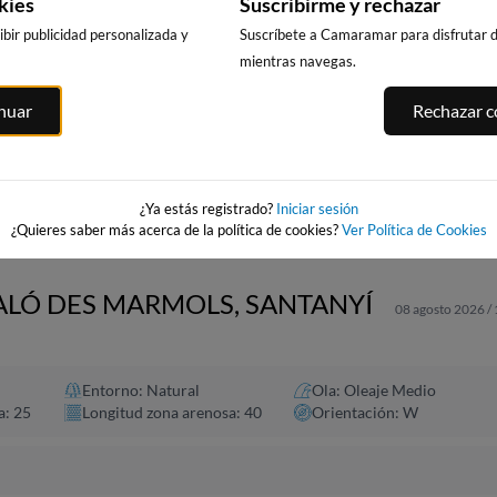
kies
Suscribirme y rechazar
bir publicidad personalizada y
Suscríbete a Camaramar para disfrutar de
mientras navegas.
CALA DELS
PUNTA PRIMA,
PLATJA LLARG
inuar
Rechazar co
LLENGUADETS,
SALOU
SALOU
SALOU
asnou
255km · Salou
256km · Salou
256km · Salou
0.1 m
0.1 m
CHOPI
CHOPI
0.1 m
CHOPI
¿Ya estás registrado?
Iniciar sesión
¿Quieres saber más acerca de la política de cookies?
Ver Política de Cookies
CALÓ DES MARMOLS, SANTANYÍ
08 agosto 2026 /
Entorno: Natural
Ola: Oleaje Medio
a: 25
Longitud zona arenosa: 40
Orientación: W