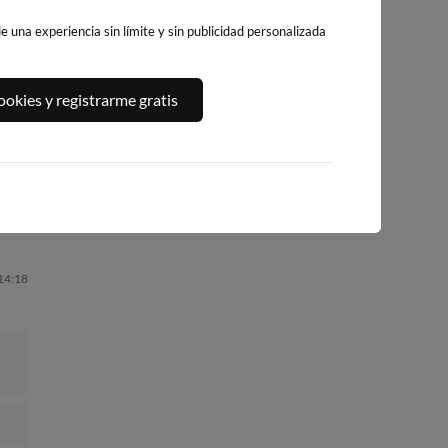
 una experiencia sin límite y sin publicidad personalizada
A,
PLAYA DE LA
PLATJA DE
PLAYA DEL FORT
okies y registrarme gratis
GRAVA
LLEVANT - ELS
258km · Vinarós
PILONS
257km · Xàbia-Jávea
0.1 m
CHOPI
258km · Salou
0.1 m
CHOPI
0.1 m
CHOPI
 14:18