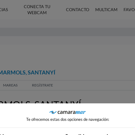
CONECTA TU
CIAS
CONTACTO
MULTICAM
FAVO
WEBCAM
 MARMOLS, SANTANYÍ
MAREAS
REGÍSTRATE
MOLS, SANTANYÍ
Te ofrecemos estas dos opciones de navegación: