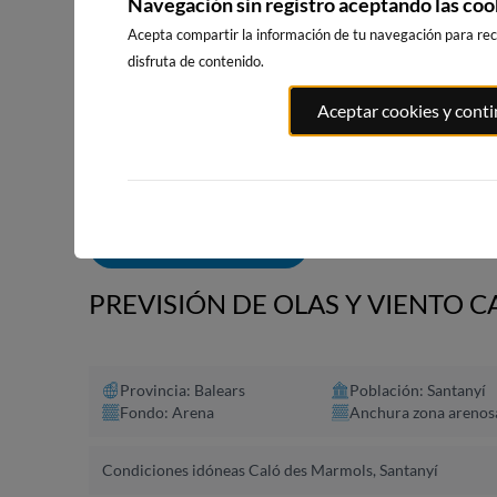
Navegación sin registro aceptando las coo
Acepta compartir la información de tu navegación para reci
disfruta de contenido.
PLAYA EL
PORT ANDRATX
PLAYA DE SITGES
Aceptar cookies y cont
MASNOU
66km · Andratx
241km · Sitges
251km · El M
0.1 m
CHOPI
0.0 m
CHOPI
ALERTAS DE OLAS
PREVISIÓN DE OLAS Y VIENTO 
Provincia: Balears
Población: Santanyí
Fondo: Arena
Anchura zona arenos
Condiciones idóneas Caló des Marmols, Santanyí