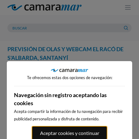
PREVISIÓN DE OLAS Y WEBCAM EL RACÓ DE
S'ALBARDA, SANTANYÍ
WEBCAM
PREVISIÓN
METEOROLOGÍA
MAREAS
Te ofrecemos estas dos opciones de navegación:
WEBCAM EL RACÓ DE
S'ALBARDA, SANTANYÍ
Navegación sin registro aceptando las
cookies
Acepta compartir la información de tu navegación para recibir
publicidad personalizada y disfruta de contenido.
WEBCAMS CERCANAS
Aceptar cookies y continuar