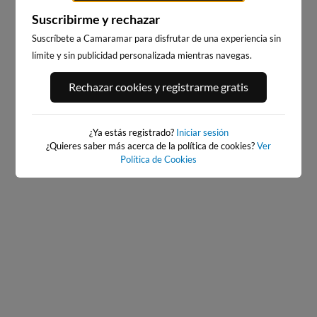
Suscribirme y rechazar
Suscríbete a Camaramar para disfrutar de una experiencia sin
límite y sin publicidad personalizada mientras navegas.
PORT ANDRATX
PLAYA DE SITGES
Rechazar cookies y registrarme gratis
65km · Andratx
242km · Sitges
0.0 m
CHOPI
¿Ya estás registrado?
Iniciar sesión
¿Quieres saber más acerca de la política de cookies?
Ver
Política de Cookies