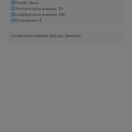
Fondo: Roca
Anchura zona arenosa: 10
Longitud zona arenosa: 100
Orientación: E
Condiciones idóneas Sa Fauç, Santanyí