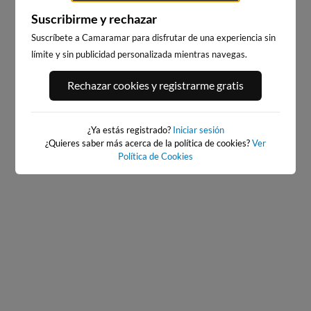
Suscribirme y rechazar
Suscríbete a Camaramar para disfrutar de una experiencia sin
límite y sin publicidad personalizada mientras navegas.
PORT ANDRATX
PLAYA DE SITGES
62km · Andratx
240km · Sitges
Rechazar cookies y registrarme gratis
0.1 m
CHOPI
¿Ya estás registrado?
Iniciar sesión
¿Quieres saber más acerca de la política de cookies?
Ver
Política de Cookies