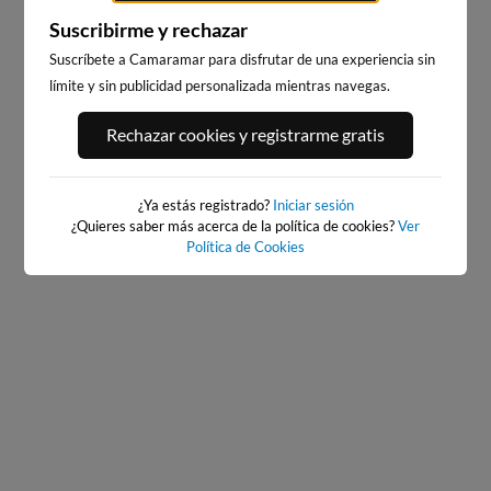
Suscribirme y rechazar
Suscríbete a Camaramar para disfrutar de una experiencia sin
límite y sin publicidad personalizada mientras navegas.
PORT ANDRATX
PLAYA DE SITGES
Rechazar cookies y registrarme gratis
17km · Andratx
200km · Sitges
0.0 m
CHOPI
¿Ya estás registrado?
Iniciar sesión
¿Quieres saber más acerca de la política de cookies?
Ver
Política de Cookies