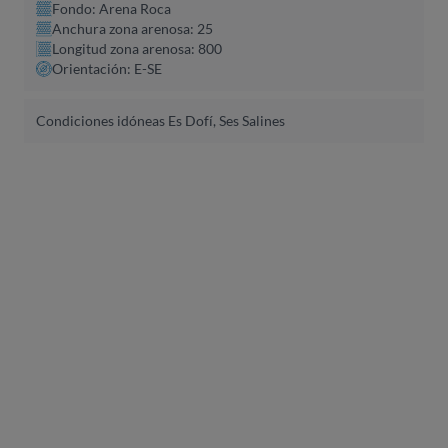
Fondo: Arena Roca
Anchura zona arenosa: 25
Longitud zona arenosa: 800
Orientación: E-SE
Condiciones idóneas Es Dofí, Ses Salines