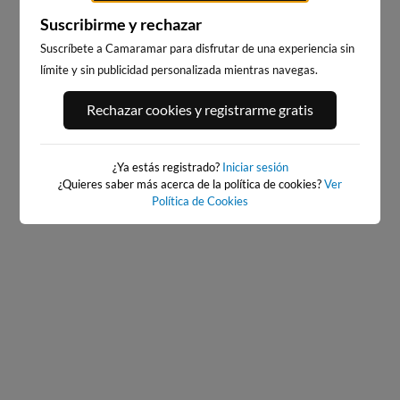
Suscribirme y rechazar
Suscríbete a Camaramar para disfrutar de una experiencia sin
límite y sin publicidad personalizada mientras navegas.
PORT ANDRATX
PLAYA DE SITGES
60km · Andratx
237km · Sitges
Rechazar cookies y registrarme gratis
0.0 m
CHOPI
¿Ya estás registrado?
Iniciar sesión
¿Quieres saber más acerca de la política de cookies?
Ver
Política de Cookies