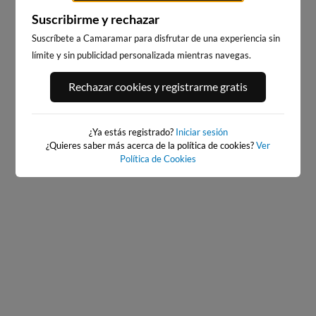
Suscribirme y rechazar
Suscríbete a Camaramar para disfrutar de una experiencia sin
límite y sin publicidad personalizada mientras navegas.
PORT ANDRATX
PLAYA DE SITGES
Rechazar cookies y registrarme gratis
61km · Andratx
239km · Sitges
0.0 m
CHOPI
¿Ya estás registrado?
Iniciar sesión
¿Quieres saber más acerca de la política de cookies?
Ver
Política de Cookies