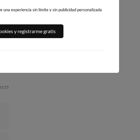
 una experiencia sin límite y sin publicidad personalizada
PLAYA DE
A,
PLAYA DE LA
PLAYA DEL FORTI
okies y registrarme gratis
BENICARLÓ
GRAVA
251km · Vinarós
251km · Benicarló
251km · Xàbia-Jávea
0.0 m
CHOPI
0.0 m
0.0 m
CHOPI
CHOPI
 12:25