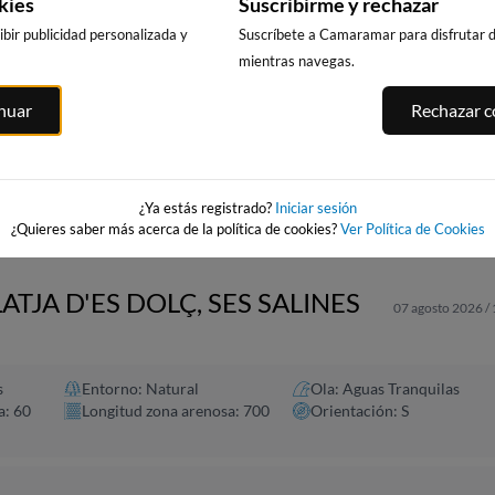
kies
Suscribirme y rechazar
bir publicidad personalizada y
Suscríbete a Camaramar para disfrutar de
mientras navegas.
CALA DELS
PUNTA PRIMA,
PLATJA LLARG
inuar
Rechazar co
LLENGUADETS,
SALOU
SALOU
SALOU
asnou
249km · Salou
250km · Salou
250km · Salou
0.0 m
0.0 m
CHOPI
CHOPI
0.0 m
CHOPI
¿Ya estás registrado?
Iniciar sesión
¿Quieres saber más acerca de la política de cookies?
Ver Política de Cookies
ATJA D'ES DOLÇ, SES SALINES
07 agosto 2026 /
s
Entorno: Natural
Ola: Aguas Tranquilas
a: 60
Longitud zona arenosa: 700
Orientación: S