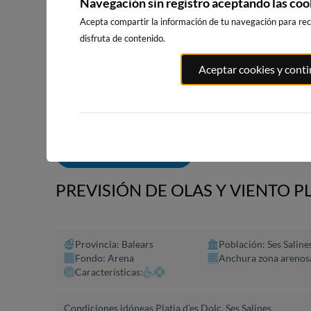
Navegación sin registro aceptando las coo
Acepta compartir la información de tu navegación para reci
disfruta de contenido.
PLAYA EL
PORT ANDRATX
PLAYA DE SITGES
Aceptar cookies y cont
MASNOU
59km · Andratx
236km · Sitges
247km · El M
0.0 m
CHOPI
0.0 m
CHOPI
ALERTAS DE OLAS
PREVISIÓN DE OLAS Y VIENTO PL
Provincia: Balears
Población: Ses Saline
Fondo: Arena
Anchura zona arenos
Características:
Condiciones idóneas Platja d'es Dolç, Ses Salines