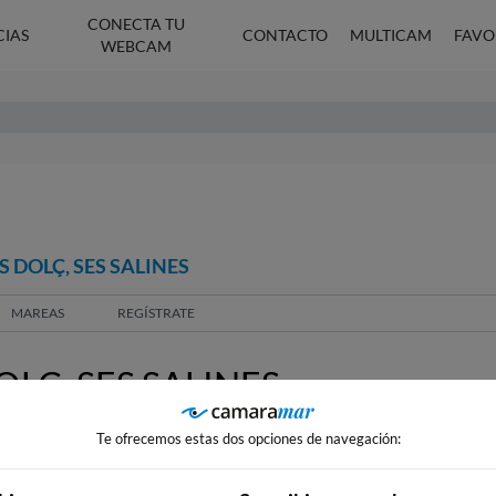
CONECTA TU
CIAS
CONTACTO
MULTICAM
FAVO
WEBCAM
 DOLÇ, SES SALINES
MAREAS
REGÍSTRATE
LÇ, SES SALINES
Te ofrecemos estas dos opciones de navegación: