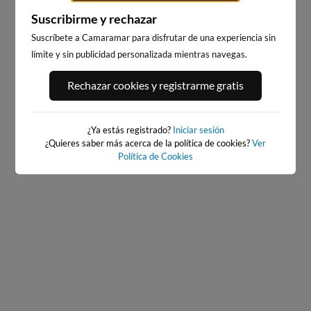
Suscribirme y rechazar
Suscríbete a Camaramar para disfrutar de una experiencia sin
límite y sin publicidad personalizada mientras navegas.
PORT ANDRATX
PLAYA EL MASNOU
Rechazar cookies y registrarme gratis
93km · Andratx
219km · El Masnou
0.1 m
CHOPI
¿Ya estás registrado?
Iniciar sesión
¿Quieres saber más acerca de la política de cookies?
Ver
Política de Cookies