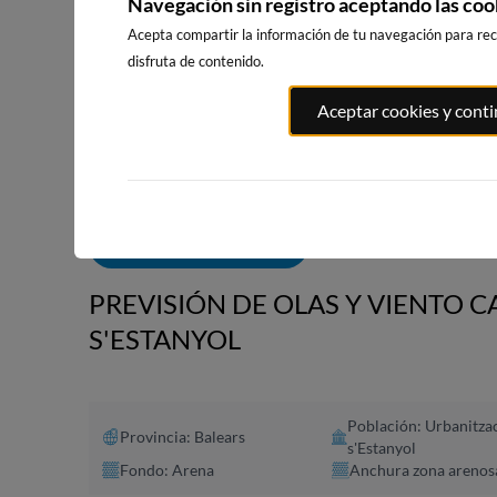
Navegación sin registro aceptando las coo
Acepta compartir la información de tu navegación para reci
disfruta de contenido.
PLAYA EL
PORT ANDRATX
PLAYA DE SITGES
Aceptar cookies y cont
MASNOU
78km · Andratx
207km · Sitges
210km · El M
0.1 m
CHOPI
0.0 m
CHOPI
ALERTAS DE OLAS
PREVISIÓN DE OLAS Y VIENTO 
S'ESTANYOL
Población: Urbanitza
Provincia: Balears
s'Estanyol
Fondo: Arena
Anchura zona arenos