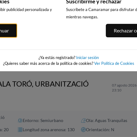
kies
Suscribirme y rechazar
bir publicidad personalizada y
Suscríbete a Camaramar para disfrutar de
mientras navegas.
PUNTA PRIMA,
CALA DELS
PLATJA LLARG
inuar
Rechazar co
SALOU
LLENGUADETS,
SALOU
SALOU
231km · Salou
asnou
232km · Salou
231km · Salou
0.1 m
0.1 m
CHOPI
CHOPI
0.1 m
CHOPI
¿Ya estás registrado?
Iniciar sesión
¿Quieres saber más acerca de la política de cookies?
Ver Política de Cookies
CALA TORÓ, URBANITZACIÓ
07 agosto 2026 
23:10
ció
Entorno: Semiurbano
Ola: Aguas Tranquilas
a: 20
Longitud zona arenosa: 130
Orientación: N