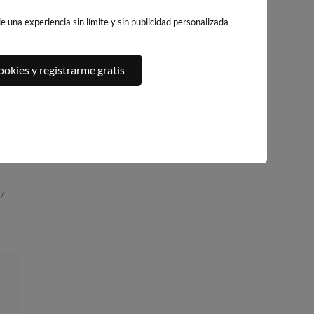
 una experiencia sin límite y sin publicidad personalizada
PLAYA DEL
A,
PLATJA DE
PLAYA DEL FORT
okies y registrarme gratis
ALGUER
LLEVANT - ELS
250km · Vinarós
244km · Ametlla de
PILONS
Mar
0.1 m
CHOPI
233km · Salou
0.1 m
CHOPI
0.1 m
CHOPI
/