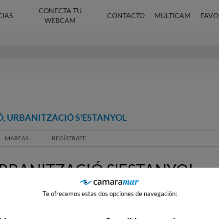
CONECTA TU
CIAS
CONTACTO
MULTICAM
FAVO
WEBCAM
Ó, URBANITZACIÓ S'ESTANYOL
MAREAS
REGÍSTRATE
RBANITZACIÓ S'ESTANYOL
Te ofrecemos estas dos opciones de navegación: