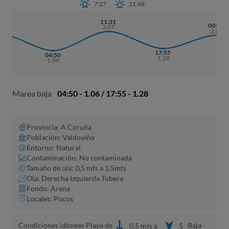
7:27
21:48
11:31
:38
00:00
3.07
.77
2.68
17:55
04:50
1.28
1.06
Marea baja
04:50 - 1.06 / 17:55 - 1.28
Provincia: A Coruña​
Población: Valdoviño
Entorno: Natural
Contaminación: No contaminada
Tamaño de ola: 0,5 mts a 1,5mts
Ola: Derecha Izquierda Tubera
Fondo: Arena
Locales: Pocos
Condiciones idóneas Playa de
Baja -
0,5 mts a
5