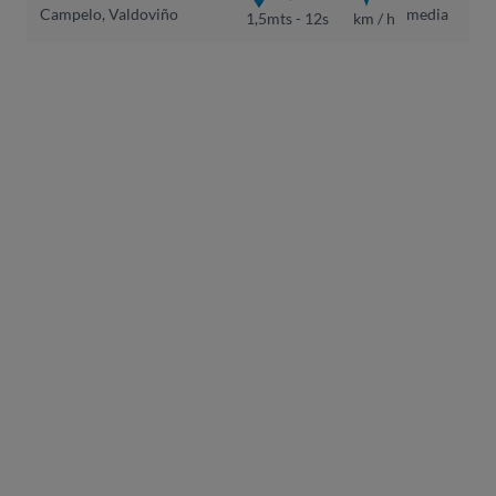
Campelo, Valdoviño
media
1,5mts - 12s
km / h