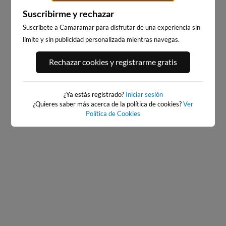
Suscribirme y rechazar
Suscríbete a Camaramar para disfrutar de una experiencia sin
límite y sin publicidad personalizada mientras navegas.
PLAYA DA LAGOA
Rechazar cookies y registrarme gratis
PLAYA DE VALDOVIÑO
6km · Valdoviño
6km · Valdoviño
0.2 m
CHOPI
0.2 m
CHOPI
¿Ya estás registrado?
Iniciar sesión
¿Quieres saber más acerca de la política de cookies?
Ver
Política de Cookies