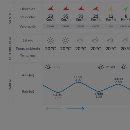
Dirección
VIENTO
28
35
33
21
12
8
Velocidad
Km / h
Km / h
Km / h
Km / h
Km / h
Km / 
Valoración
CROSS
CROSS
CROSS
CROSS
ON
CROSS 
METEOROLOGÍA
Estado
20 ºC
20 ºC
20 ºC
20 ºC
20 ºC
20 º
Temp. ambiente
Temp. mar
7:27
21:48
Alta (m)
11:31
22:38
00:00
00:00
3.07
MAREAS
2.77
2.68
2.68
Baja (m)
17:55
17:55
04:50
1.28
1.28
1.06