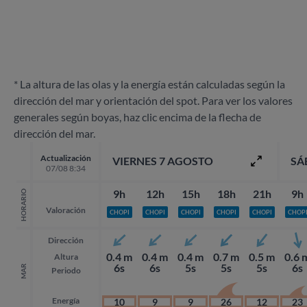
* La altura de las olas y la energía están calculadas según la
dirección del mar y orientación del spot. Para ver los valores
generales según boyas, haz clic encima de la flecha de
dirección del mar.
Actualización
VIERNES 7 AGOSTO
SÁ
07/08 8:34
9h
12h
15h
18h
21h
9h
HORARIO
Valoración
CHOPI
CHOPI
CHOPI
CHOPI
CHOPI
CHOP
Dirección
0.4 m
0.4 m
0.4 m
0.7 m
0.5 m
0.6 
Altura
6s
6s
5s
5s
5s
6s
MAR
Periodo
Energía
10
9
9
26
12
23