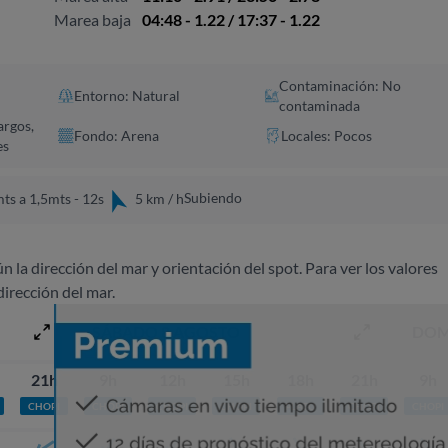
Marea baja
04:48 - 1.22 / 17:37 - 1.22
Contaminación: No
Entorno: Natural
contaminada
argos,
Fondo: Arena
Locales: Pocos
es
Subiendo
ts a 1,5mts - 12s
5 km / h
ún la dirección del mar y orientación del spot. Para ver los valores
dirección del mar.
SÁBADO 8 AGOSTO
DOM
21h
9h
12h
15h
18h
21h
9h
CHOPI
CHOPI
CHOPI
CHOPI
PLATO
CHOPI
CHOPI