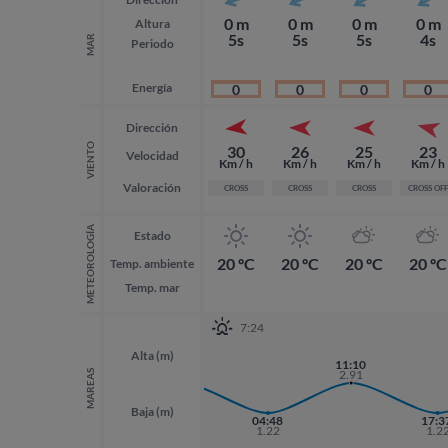
0 m
0 m
0 m
0 m
Altura
5s
5s
5s
4s
MAR
Periodo
Energía
0
0
0
0
Dirección
VIENTO
30
26
25
23
Velocidad
Km / h
Km / h
Km / h
Km / h
Valoración
CROSS
CROSS
CROSS
CROSS OFF
METEOROLOGÍA
Estado
20 ºC
20 ºC
20 ºC
20 ºC
Temp. ambiente
Temp. mar
7:24
Alta (m)
22:31
11:10
2.88
2.91
MAREAS
Baja (m)
04:48
17:3
1.22
1.2