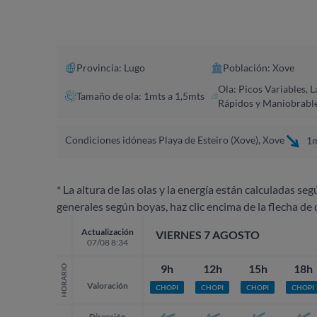
Provincia: Lugo
Población: Xove
Ola: Picos Variables, L
Tamaño de ola: 1mts a 1,5mts
Rápidos y Maniobrabl
Condiciones idóneas Playa de Esteiro (Xove), Xove
1m
* La altura de las olas y la energía están calculadas seg
generales según boyas, haz clic encima de la flecha de 
Actualización
VIERNES 7 AGOSTO
07/08 8:34
9h
12h
15h
18h
HORARIO
Valoración
CHOPI
CHOPI
CHOPI
CHOPI
Dirección