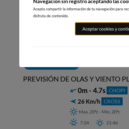
Navegación sin registro aceptando las coo
Acepta compartir la información de tu navegación para reci
disfruta de contenido.
PENEDO DO
PLAYA DE SAN
PLAYA DE COVAS
Aceptar cookies y cont
ROMAN (AREA
6km · Viveiro
6km · Viveiro
GRANDE)
0.0 m
CHOPI
0.0 m
CHOPI
6km · O Vicedo
0.0 m
CHOPI
ALERTAS DE OLAS
PREVISIÓN DE OLAS Y VIENTO PL
0m - 4.7s
CHOPI
26 Km/h
CROSS
Max. 20ºc - Min. 20ºc
7:24
21:46