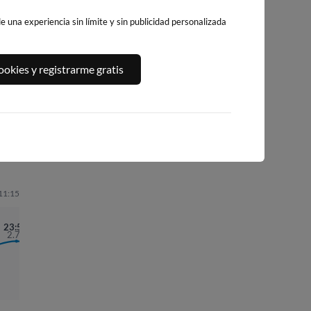
 una experiencia sin límite y sin publicidad personalizada
PUNTA
ILLA PACHA
PLAYA DE PANTI
CANDIEIRA
okies y registrarme gratis
CEDEIRA
45km · Ribadeo
45km · Valdoviño
39km · Cedeira
0.2 m
0.2 m
CHOPI
CHOPI
0.0 m
CHOPI
 11:15
23:56
2.78
06:10
1.29