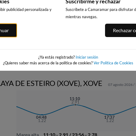
kies
Suscribirme y rechazar
bir publicidad personalizada y
Suscríbete a Camaramar para disfrutar de
mientras navegas.
 GALO
PLAYA DA
BURELA
CARIÑO
inuar
Rechazar co
RAPADOIRA
17km · Burela
25km · Cariño
29km · Foz
0.0 m
0.0 m
CHOPI
CHOPI
0.2 m
CHOPI
¿Ya estás registrado?
Iniciar sesión
¿Quieres saber más acerca de la política de cookies?
Ver Política de Cookies
AYA DE ESTEIRO (XOVE), XOVE
07 agosto 2026 /
22:31
11:10
2.88
2.91
04:48
17:37
1.22
1.22
Marea alta
11:10 - 2.91 / 23:56 - 2.78