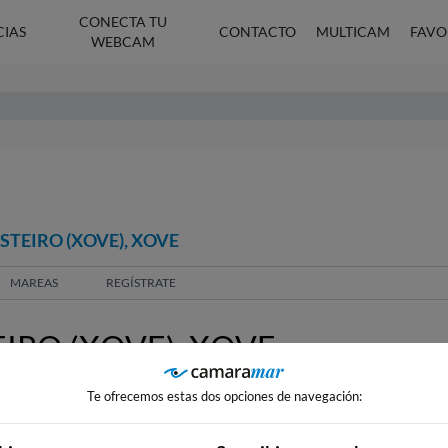
CONECTA TU
CIAS
CONTACTO
MULTICAM
FAVO
WEBCAM
STEIRO (XOVE), XOVE
MAREAS
REGÍSTRATE
IRO (XOVE), XOVE
Te ofrecemos estas dos opciones de navegación: