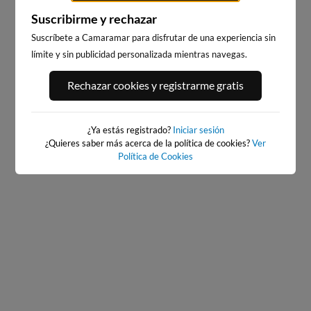
Suscribirme y rechazar
Suscríbete a Camaramar para disfrutar de una experiencia sin
límite y sin publicidad personalizada mientras navegas.
PORT ANDRATX
PLAYA EL MASNOU
Rechazar cookies y registrarme gratis
150km · Andratx
231km · El Masnou
0.0 m
CHOPI
¿Ya estás registrado?
Iniciar sesión
¿Quieres saber más acerca de la política de cookies?
Ver
Política de Cookies