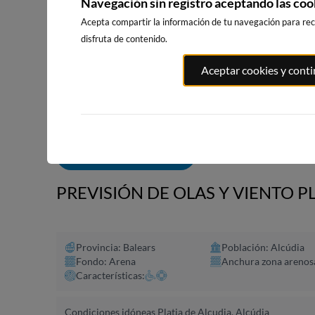
Navegación sin registro aceptando las coo
Acepta compartir la información de tu navegación para reci
disfruta de contenido.
PLAYA EL
PORT ANDRATX
PLAYA DE SITGES
Aceptar cookies y cont
MASNOU
71km · Andratx
191km · Sitges
195km · El M
0.0 m
CHOPI
0.0 m
CHOPI
ALERTAS DE OLAS
PREVISIÓN DE OLAS Y VIENTO P
Provincia: Balears
Población: Alcúdia
Fondo: Arena
Anchura zona arenos
Características:
Condiciones idóneas Platja de Alcudia, Alcúdia