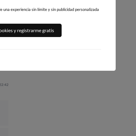
 una experiencia sin límite y sin publicidad personalizada
PLAYA DEL
A,
PLATJA DE
PLAYA DEL FORT
okies y registrarme gratis
ALGUER
LLEVANT - ELS
236km · Vinarós
228km · Ametlla de
PILONS
Mar
0.1 m
CHOPI
217km · Salou
0.1 m
CHOPI
0.0 m
CHOPI
 22:42