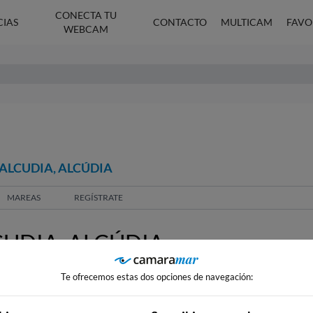
CONECTA TU
CIAS
CONTACTO
MULTICAM
FAVO
WEBCAM
 ALCUDIA, ALCÚDIA
MAREAS
REGÍSTRATE
UDIA, ALCÚDIA
Te ofrecemos estas dos opciones de navegación: