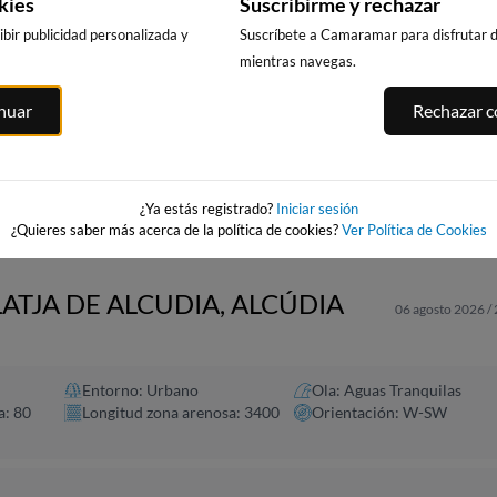
kies
Suscribirme y rechazar
bir publicidad personalizada y
Suscríbete a Camaramar para disfrutar de
mientras navegas.
CALA DELS
PUNTA PRIMA,
PLATJA LLARG
inuar
Rechazar co
LLENGUADETS,
SALOU
SALOU
SALOU
asnou
215km · Salou
215km · Salou
215km · Salou
0.0 m
0.0 m
CHOPI
CHOPI
0.0 m
CHOPI
¿Ya estás registrado?
Iniciar sesión
¿Quieres saber más acerca de la política de cookies?
Ver Política de Cookies
LATJA DE ALCUDIA, ALCÚDIA
06 agosto 2026 /
Entorno: Urbano
Ola: Aguas Tranquilas
a: 80
Longitud zona arenosa: 3400
Orientación: W-SW