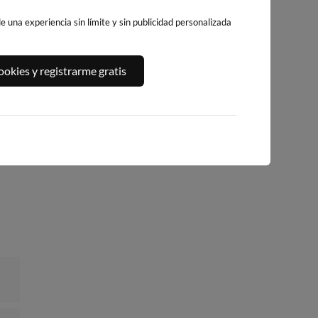
 una experiencia sin límite y sin publicidad personalizada
PLAYA DE
PLAYA DE LA
PLAYA DEL FORTI
okies y registrarme gratis
BENICARLÓ
PEÑÍSCOLA
194km · Vinarós
195km · Benicarló
195km · Peñíscola
0.0 m
CHOPI
0.0 m
0.0 m
CHOPI
CHOPI