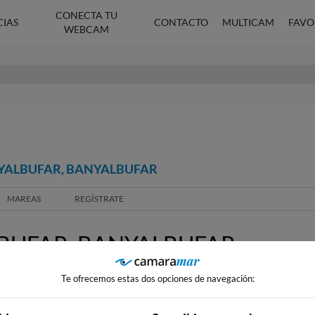
CONECTA TU
CIAS
CONTACTO
MULTICAM
FAVO
WEBCAM
NYALBUFAR, BANYALBUFAR
MAREAS
REGÍSTRATE
BUFAR, BANYALBUFAR
Te ofrecemos estas dos opciones de navegación: