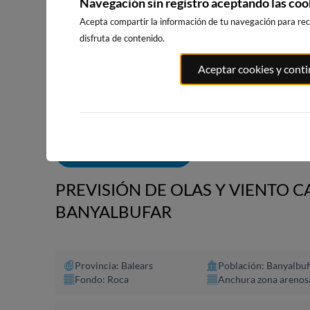
Navegación sin registro aceptando las coo
Acepta compartir la información de tu navegación para reci
disfruta de contenido.
PUNTA PRI
PORT ANDRATX
PLAYA DE SITGES
Aceptar cookies y cont
SALOU
20km · Andratx
182km · Sitges
191km · Salo
0.0 m
CHOPI
0.0 m
CHOPI
ALERTAS DE OLAS
PREVISIÓN DE OLAS Y VIENTO 
BANYALBUFAR
Provincia: Balears
Población: Banyalbuf
Fondo: Roca
Anchura zona arenos