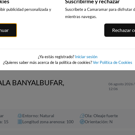
kies
Suscribirme y rechazar
bir publicidad personalizada y
Suscríbete a Camaramar para disfrutar de
mientras navegas.
CALA DELS
MA,
PLATJA LLARGA,
PLATJA DE
inuar
Rechazar co
LLENGUADETS,
SALOU
LLEVANT - ELS
SALOU
PILONS
u
192km · Salou
191km · Salou
193km · Salou
0.0 m
CHOPI
0.0 m
0.0 m
CHOPI
CHOPI
¿Ya estás registrado?
Iniciar sesión
¿Quieres saber más acerca de la política de cookies?
Ver Política de Cookies
CALA BANYALBUFAR,
06 agosto 2026 /
12:06
ar
Entorno: Natural
Ola: Oleaje fuerte
a: 15
Longitud zona arenosa: 100
Orientación: N