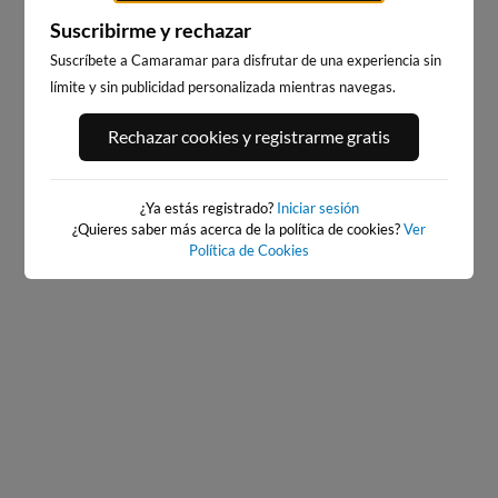
Suscribirme y rechazar
Suscríbete a Camaramar para disfrutar de una experiencia sin
límite y sin publicidad personalizada mientras navegas.
PORT ANDRATX
PLAYA DE SITGES
Rechazar cookies y registrarme gratis
23km · Andratx
182km · Sitges
0.0 m
CHOPI
¿Ya estás registrado?
Iniciar sesión
¿Quieres saber más acerca de la política de cookies?
Ver
Política de Cookies