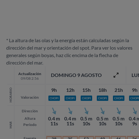
* La altura de las olas y la energía están calculadas según la
dirección del mar y orientación del spot. Para ver los valores
generales según boyas, haz clic encima de la flecha de
dirección del mar.
Actualización
DOMINGO 9 AGOSTO
LU
09/08 2:56
9h
12h
15h
18h
21h
9h
HORARIO
Valoración
CHOPI
CHOPI
CHOPI
CHOPI
CHOPI
CHOP
Dirección
0.4 m
0.4 m
0.5 m
0.5 m
0.5 m
0.4 
Altura
11s
11s
10s
10s
10s
9s
MAR
Periodo
Energía
38
35
52
49
46
26