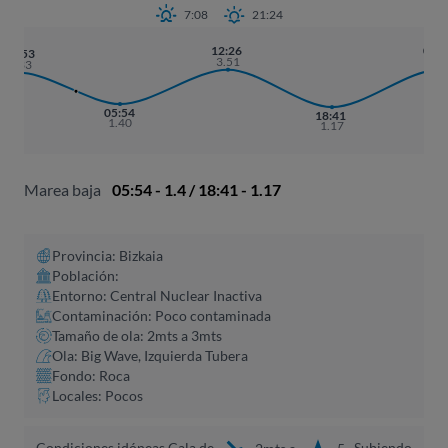
7:08
21:24
12:26
01:
23:53
3.51
3.5
3.33
05:54
18:41
1.40
1.17
Marea baja
05:54 - 1.4 / 18:41 - 1.17
Provincia: Bizkaia
Población:
Entorno: Central Nuclear Inactiva
Contaminación: Poco contaminada
Tamaño de ola: 2mts a 3mts
Ola: Big Wave, Izquierda Tubera
Fondo: Roca
Locales: Pocos
Condiciones idóneas Cala de
Subiendo
2mts a
5