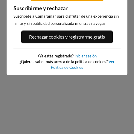
Suscribirme y rechazar
Suscríbete a Camaramar para disfrutar de una experiencia sin
límite y sin publicidad personalizada mientras navegas.
SATURRARAN
ATXABIRIBIL - SOPELANA
Rechazar cookies y registrarme gratis
40km · Mutriku
11km · Sopelana
0.0 m
CHOPI
0.4 m
CHOPI
¿Ya estás registrado?
Iniciar sesión
¿Quieres saber más acerca de la política de cookies?
Ver
Política de Cookies