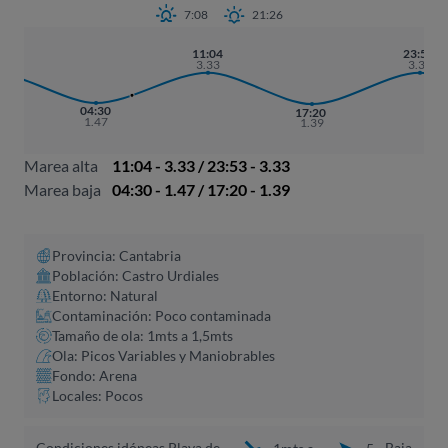
7:08
21:26
11:04
23:53
22
3.33
3.33
28
04:30
17:20
1.47
1.39
Marea alta
11:04 - 3.33 / 23:53 - 3.33
Marea baja
04:30 - 1.47 / 17:20 - 1.39
Provincia: Cantabria
Población: Castro Urdiales
Entorno: Natural
Contaminación: Poco contaminada
Tamaño de ola: 1mts a 1,5mts
Ola: Picos Variables y Maniobrables
Fondo: Arena
Locales: Pocos
Condiciones idóneas Playa de
Baja
1mts a
5