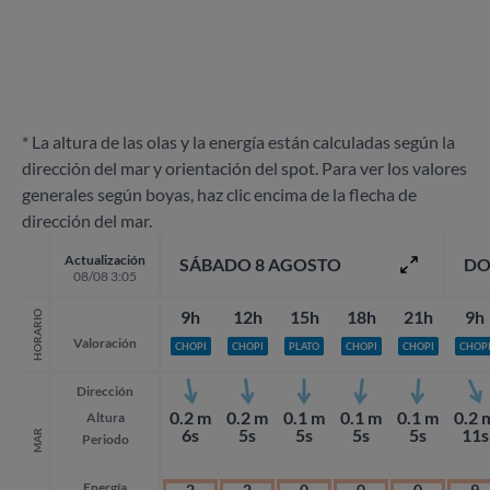
* La altura de las olas y la energía están calculadas según la
dirección del mar y orientación del spot. Para ver los valores
generales según boyas, haz clic encima de la flecha de
dirección del mar.
Actualización
SÁBADO 8 AGOSTO
DO
08/08 3:05
9h
12h
15h
18h
21h
9h
HORARIO
Valoración
CHOPI
CHOPI
PLATO
CHOPI
CHOPI
CHOP
Dirección
0.2 m
0.2 m
0.1 m
0.1 m
0.1 m
0.2 
Altura
6s
5s
5s
5s
5s
11s
MAR
Periodo
Energía
2
2
0
0
0
9