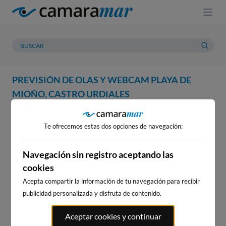
PREVISIÓN DE OLAS Y WEBCAM PLAYA DE
MIOÑO, CASTRO URDIALES
WEBCAM
PREVISIÓN
METEOROLOGÍA
MAREAS
Te ofrecemos estas dos opciones de navegación:
WEBCAM PLAYA DE MIOÑO,
CASTRO URDIALES
Navegación sin registro aceptando las
cookies
Acepta compartir la información de tu navegación para recibir
publicidad personalizada y disfruta de contenido.
WEBCAMS CERCANAS
Aceptar cookies y continuar