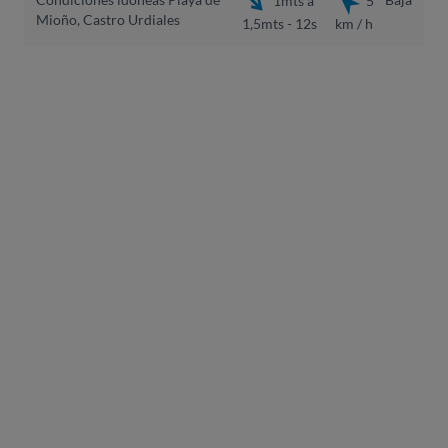
Mioño, Castro Urdiales
1,5mts - 12s
km / h