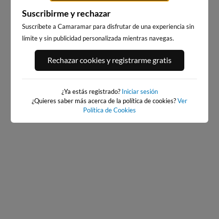
Suscribirme y rechazar
Suscríbete a Camaramar para disfrutar de una experiencia sin
límite y sin publicidad personalizada mientras navegas.
ATXABIRIBIL - SOPELANA
EL BRUSCO
Rechazar cookies y registrarme gratis
16km · Sopelana
26km · Noja
0.4 m
0.3 m
CHOPI
CHOPI
¿Ya estás registrado?
Iniciar sesión
¿Quieres saber más acerca de la política de cookies?
Ver
Política de Cookies