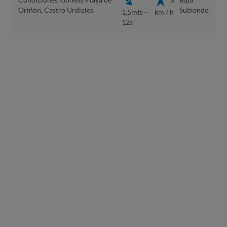
Oriñón, Castro Urdiales
Subiendo
1,5mts -
km / h
12s