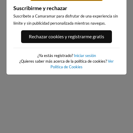
Suscribirme y rechazar
Suscríbete a Camaramar para disfrutar de una experiencia sin
límite y sin publicidad personalizada mientras navegas.
EL BRUSCO
PLAYA DE EL RIS
Rechazar cookies y registrarme gratis
15km · Noja
21km · Arnuero
0.4 m
0.4 m
PLATO
PLATO
¿Ya estás registrado?
Iniciar sesión
¿Quieres saber más acerca de la política de cookies?
Ver
Política de Cookies