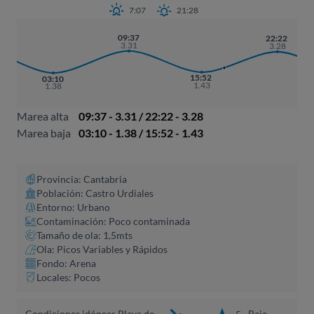
7:07
21:28
09:37
22:22
3.31
3.28
15:52
03:10
1.43
1.38
Marea alta
09:37 - 3.31 / 22:22 - 3.28
Marea baja
03:10 - 1.38 / 15:52 - 1.43
Provincia: Cantabria
Población: Castro Urdiales
Entorno: Urbano
Contaminación: Poco contaminada
Tamaño de ola: 1,5mts
Ola: Picos Variables y Rápidos
Fondo: Arena
Locales: Pocos
Condiciones idóneas Playa de
Baja
5