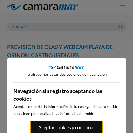
PREVISIÓN DE OLAS Y WEBCAM PLAYA DE
ORIÑÓN, CASTRO URDIALES
WEBCAM
PREVISIÓN
METEOROLOGÍA
MAREAS
Te ofrecemos estas dos opciones de navegación:
WEBCAM PLAYA DE ORIÑÓN,
CASTRO URDIALES
Navegación sin registro aceptando las
cookies
Acepta compartir la información de tu navegación para recibir
publicidad personalizada y disfruta de contenido.
WEBCAMS CERCANAS
Aceptar cookies y continuar