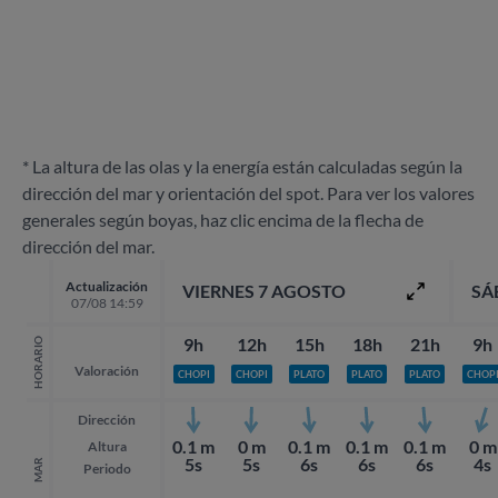
* La altura de las olas y la energía están calculadas según la
dirección del mar y orientación del spot. Para ver los valores
generales según boyas, haz clic encima de la flecha de
dirección del mar.
Actualización
VIERNES 7 AGOSTO
SÁ
07/08 14:59
9h
12h
15h
18h
21h
9h
HORARIO
Valoración
CHOPI
CHOPI
PLATO
PLATO
PLATO
CHOP
Dirección
0.1 m
0 m
0.1 m
0.1 m
0.1 m
0 m
Altura
5s
5s
6s
6s
6s
4s
MAR
Periodo