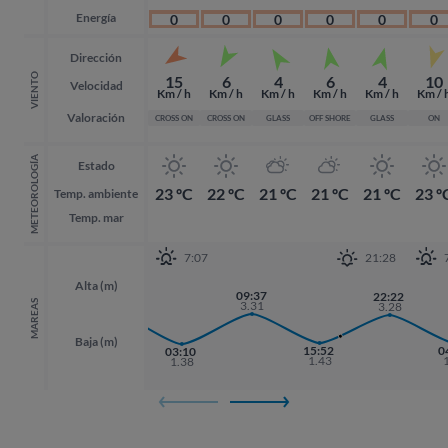
Energía
0
0
0
0
0
0
Dirección
VIENTO
15
6
4
6
4
10
Velocidad
Km / h
Km / h
Km / h
Km / h
Km / h
Km / 
Valoración
CROSS ON
CROSS ON
GLASS
OFF SHORE
GLASS
ON
METEOROLOGÍA
Estado
23 ºC
22 ºC
21 ºC
21 ºC
21 ºC
23 º
Temp. ambiente
Temp. mar
7:07
21:28
Alta (m)
21:00
09:37
22:22
22:22
3.40
MAREAS
3.31
3.28
3.28
Baja (m)
15:52
0
0
03:10
1.43
1.38