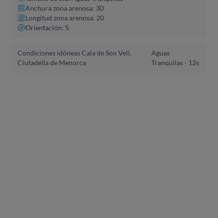
Anchura zona arenosa: 30
Longitud zona arenosa: 20
Orientación: S
Condiciones idóneas Cala de Son Vell,
Aguas
Ciutadella de Menorca
Tranquilas - 12s