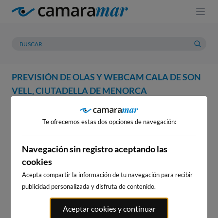
PREVISIÓN DE OLAS Y WEBCAM CALA DE SON
VELL, CIUTADELLA DE MENORCA
WEBCAM
PREVISIÓN
METEOROLOGÍA
MAREAS
Te ofrecemos estas dos opciones de navegación:
WEBCAM CALA DE SON VELL,
CIUTADELLA DE MENORCA
Navegación sin registro aceptando las
cookies
Acepta compartir la información de tu navegación para recibir
publicidad personalizada y disfruta de contenido.
WEBCAMS CERCANAS
Aceptar cookies y continuar