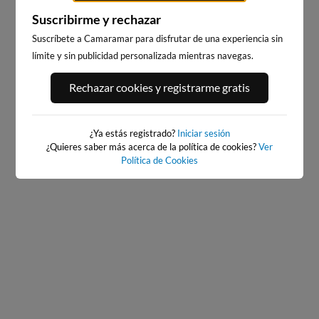
Suscribirme y rechazar
Suscríbete a Camaramar para disfrutar de una experiencia sin
límite y sin publicidad personalizada mientras navegas.
PORT ANDRATX
PLAYA EL MASNOU
Rechazar cookies y registrarme gratis
134km · Andratx
217km · El Masnou
0.0 m
CHOPI
¿Ya estás registrado?
Iniciar sesión
¿Quieres saber más acerca de la política de cookies?
Ver
Política de Cookies