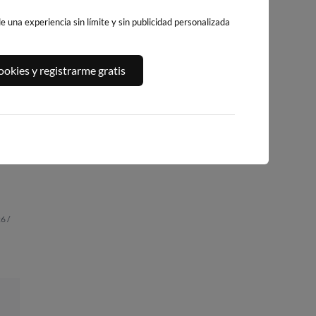
 una experiencia sin límite y sin publicidad personalizada
okies y registrarme gratis
A,
PLAYA DEL
PLATJA DE
PLAYA DEL FORT
ALGUER
LLEVANT - ELS
298km · Vinarós
284km · Ametlla de
PILONS
Mar
0.1 m
PLATO
267km · Salou
0.1 m
CHOPI
0.0 m
CHOPI
6 /