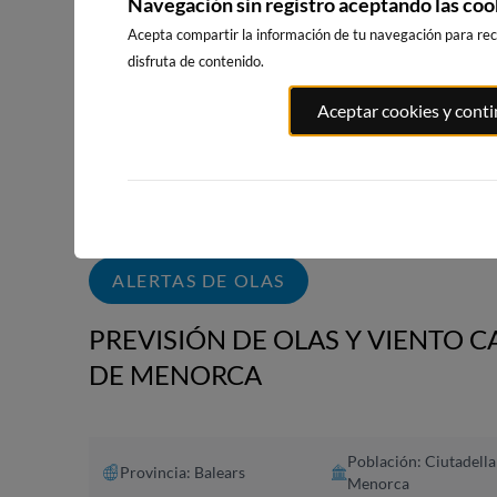
Navegación sin registro aceptando las coo
WEBCAMS CERCANAS
Acepta compartir la información de tu navegación para reci
disfruta de contenido.
Aceptar cookies y cont
PLAYA EL
PORT ANDRATX
PLAYA DE S
MASNOU
138km · Andratx
230km · Sitg
219km · El Masnou
0.0 m
CHOPI
0.0 m
CHOPI
ALERTAS DE OLAS
PREVISIÓN DE OLAS Y VIENTO C
DE MENORCA
Población: Ciutadella
Provincia: Balears
Menorca