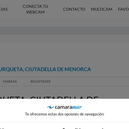
CONECTA TU
CIAS
CONTACTO
MULTICAM
FAVO
WEBCAM
TURQUETA, CIUTADELLA DE MENORCA
MAREAS
REGÍSTRATE
UETA, CIUTADELLA DE
Te ofrecemos estas dos opciones de navegación: