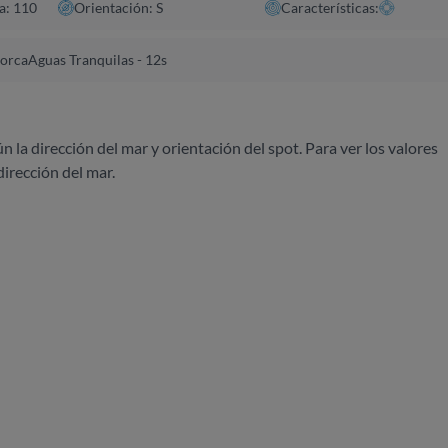
a: 110
Orientación: S
Características:
norca
Aguas Tranquilas - 12s
ún la dirección del mar y orientación del spot. Para ver los valores
dirección del mar.