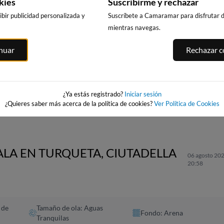
kies
Suscribirme y rechazar
bir publicidad personalizada y
Suscríbete a Camaramar para disfrutar de
mientras navegas.
inuar
Rechazar co
CALA DELS
PLATJA LLARG
PUNTA PRIMA,
ITGES
LLENGUADETS,
SALOU
SALOU
es
SALOU
265km · Salou
265km · Salou
265km · Salou
0.0 m
0.0 m
CHOPI
CHOPI
¿Ya estás registrado?
Iniciar sesión
0.0 m
CHOPI
¿Quieres saber más acerca de la política de cookies?
Ver Política de Cookies
ALA EN TURQUETA, CIUTADELLA
06 agosto 202
20:58
 de
Tamaño de ola: Aguas
Fondo: Arena
Tranquilas