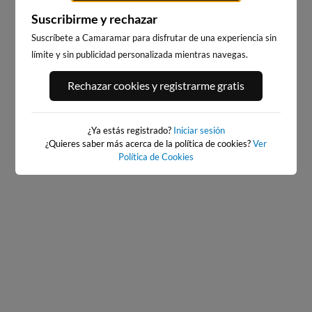
Suscribirme y rechazar
Suscríbete a Camaramar para disfrutar de una experiencia sin
límite y sin publicidad personalizada mientras navegas.
PORT ANDRATX
PLAYA EL MASNOU
Rechazar cookies y registrarme gratis
137km · Andratx
218km · El Masnou
0.0 m
PLATO
¿Ya estás registrado?
Iniciar sesión
¿Quieres saber más acerca de la política de cookies?
Ver
Política de Cookies