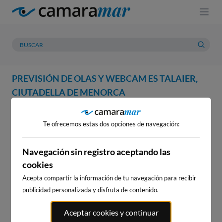
PREVISIÓN DE OLAS Y WEBCAM ES TALAIER,
CIUTADELLA DE MENORCA
WEBCAM
PREVISIÓN
METEOROLOGÍA
MAREAS
Te ofrecemos estas dos opciones de navegación:
WEBCAM ES TALAIER,
CIUTADELLA DE MENORCA
Navegación sin registro aceptando las
cookies
Acepta compartir la información de tu navegación para recibir
publicidad personalizada y disfruta de contenido.
WEBCAMS CERCANAS
Aceptar cookies y continuar