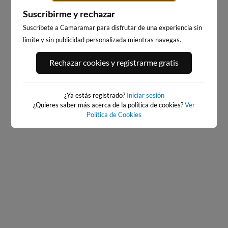
Suscribirme y rechazar
Suscríbete a Camaramar para disfrutar de una experiencia sin
límite y sin publicidad personalizada mientras navegas.
PLAYA DE LA CONCHA
PLAYA DE ONDARRETA
Rechazar cookies y registrarme gratis
8km · Donostia
8km · Donostia
0.2 m
0.2 m
CHOPI
CHOPI
¿Ya estás registrado?
Iniciar sesión
¿Quieres saber más acerca de la política de cookies?
Ver
Política de Cookies