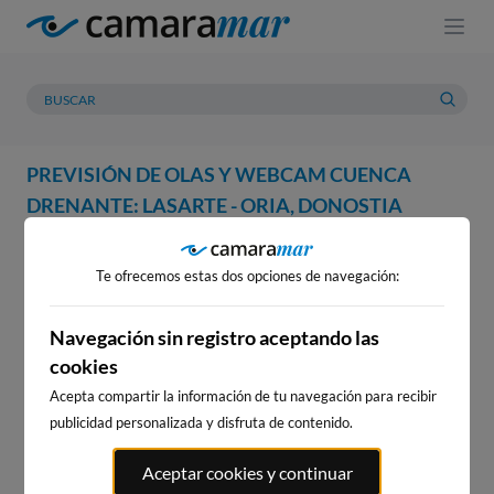
PREVISIÓN DE OLAS Y WEBCAM CUENCA
DRENANTE: LASARTE - ORIA, DONOSTIA
WEBCAM
PREVISIÓN
METEOROLOGÍA
MAREAS
Te ofrecemos estas dos opciones de navegación:
WEBCAM CUENCA DRENANTE:
LASARTE - ORIA, DONOSTIA
Navegación sin registro aceptando las
cookies
Acepta compartir la información de tu navegación para recibir
publicidad personalizada y disfruta de contenido.
WEBCAMS CERCANAS
Aceptar cookies y continuar