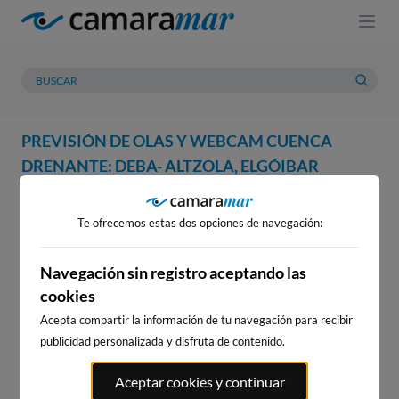
PREVISIÓN DE OLAS Y WEBCAM CUENCA
DRENANTE: DEBA- ALTZOLA, ELGÓIBAR
WEBCAM
PREVISIÓN
METEOROLOGÍA
MAREAS
Te ofrecemos estas dos opciones de navegación:
WEBCAM CUENCA DRENANTE:
DEBA- ALTZOLA, ELGÓIBAR
Navegación sin registro aceptando las
cookies
Acepta compartir la información de tu navegación para recibir
publicidad personalizada y disfruta de contenido.
WEBCAMS CERCANAS
Aceptar cookies y continuar