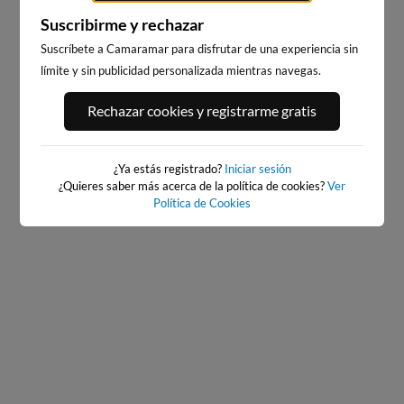
Suscribirme y rechazar
Suscríbete a Camaramar para disfrutar de una experiencia sin
límite y sin publicidad personalizada mientras navegas.
PLAYA DE SANTIAGO - DEBA
ALKOLEA / ARBE, MUTRIKU
Rechazar cookies y registrarme gratis
7km · Deba
8km · Mutriku
0.3 m
CHOPI
0.3 m
CHOPI
¿Ya estás registrado?
Iniciar sesión
¿Quieres saber más acerca de la política de cookies?
Ver
Política de Cookies