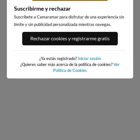
Suscribirme y rechazar
Suscríbete a Camaramar para disfrutar de una experiencia sin
límite y sin publicidad personalizada mientras navegas.
PORT ANDRATX
PLAYA EL MASNOU
Rechazar cookies y registrarme gratis
167km · Andratx
237km · El Masnou
0.1 m
CHOPI
¿Ya estás registrado?
Iniciar sesión
¿Quieres saber más acerca de la política de cookies?
Ver
Política de Cookies