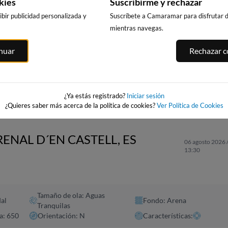
kies
Suscribirme y rechazar
bir publicidad personalizada y
Suscríbete a Camaramar para disfrutar de
mientras navegas.
PUNTA PRIMA,
CALA DELS
PLATJA LLARG
ITGES
inuar
Rechazar co
SALOU
LLENGUADETS,
SALOU
es
SALOU
280km · Salou
281km · Salou
280km · Salou
0.0 m
0.0 m
CHOPI
CHOPI
0.0 m
CHOPI
¿Ya estás registrado?
Iniciar sesión
¿Quieres saber más acerca de la política de cookies?
Ver Política de Cookies
RENAL D´EN CASTELL, ES
06 agosto 2026 
13:30
Tamaño de ola: Aguas
al
Fondo: Arena
Tranquilas
a: 650
Orientación: N
Características: