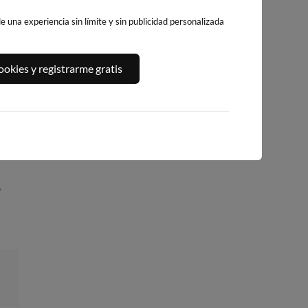
 una experiencia sin límite y sin publicidad personalizada
A,
PLAYA DEL
PLATJA DE
PLAYA DEL FORT
okies y registrarme gratis
ALGUER
LLEVANT - ELS
318km · Vinarós
301km · Ametlla de
PILONS
Mar
0.0 m
CHOPI
282km · Salou
0.0 m
CHOPI
0.0 m
CHOPI
/