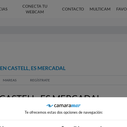
CONECTA TU
CIAS
CONTACTO
MULTICAM
FAVO
WEBCAM
EN CASTELL, ES MERCADAL
MAREAS
REGÍSTRATE
CASTELL, ES MERCADAL
Te ofrecemos estas dos opciones de navegación: