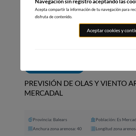
Navegación sin registro aceptando las coo
Acepta compartir la información de tu navegación para reci
disfruta de contenido.
PLAYA EL
PORT ANDRATX
PLAYA DE S
Aceptar cookies y cont
MASNOU
163km · Andratx
242km · Sitg
226km · El Masnou
0.0 m
CHOPI
0.1 m
CHOPI
ALERTAS DE OLAS
PREVISIÓN DE OLAS Y VIENTO A
MERCADAL
Provincia: Balears
Población: Es Mercad
Anchura zona arenosa: 40
Longitud zona arenos