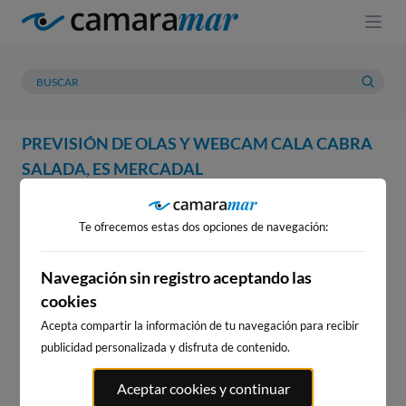
PREVISIÓN DE OLAS Y WEBCAM CALA CABRA
SALADA, ES MERCADAL
WEBCAM
PREVISIÓN
METEOROLOGÍA
MAREAS
Te ofrecemos estas dos opciones de navegación:
WEBCAM CALA CABRA
SALADA, ES MERCADAL
Navegación sin registro aceptando las
cookies
Acepta compartir la información de tu navegación para recibir
publicidad personalizada y disfruta de contenido.
WEBCAMS CERCANAS
Aceptar cookies y continuar