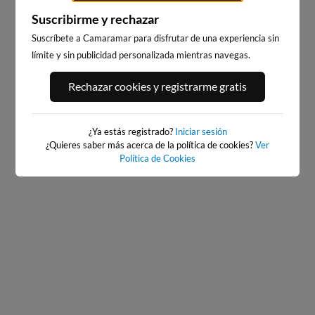
Suscribirme y rechazar
Suscríbete a Camaramar para disfrutar de una experiencia sin
límite y sin publicidad personalizada mientras navegas.
PORT ANDRATX
PLAYA EL MASNOU
Rechazar cookies y registrarme gratis
160km · Andratx
222km · El Masnou
0.1 m
CHOPI
¿Ya estás registrado?
Iniciar sesión
¿Quieres saber más acerca de la política de cookies?
Ver
Política de Cookies