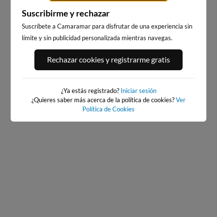
Suscribirme y rechazar
Suscríbete a Camaramar para disfrutar de una experiencia sin
límite y sin publicidad personalizada mientras navegas.
PORT ANDRATX
PLAYA EL MASNOU
Rechazar cookies y registrarme gratis
156km · Andratx
217km · El Masnou
0.0 m
CHOPI
¿Ya estás registrado?
Iniciar sesión
¿Quieres saber más acerca de la política de cookies?
Ver
Política de Cookies