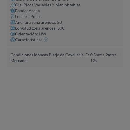
Ola: Picos Variables Y Maniobrables
Fondo: Arena
Locales: Pocos
Anchura zona arenosa: 20
Longitud zona arenosa: 500
Orientación: NW
Características:
Condiciones idóneas Platja de Cavallería, Es
0.5mtrs-2mtrs -
Mercadal
12s