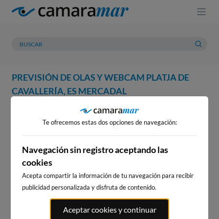
PREVISIÓN DE OLAS Y WEBCAM PLATJA DE
CAVALLERÍA, ES MERCADAL
WEBCAM
PREVISIÓN
METEOROLOGÍA
MAREAS
Te ofrecemos estas dos opciones de navegación:
WEBCAM PLATJA DE
CAVALLERÍA, ES MERCADAL
Navegación sin registro aceptando las
cookies
Acepta compartir la información de tu navegación para recibir
publicidad personalizada y disfruta de contenido.
WEBCAMS CERCANAS
Aceptar cookies y continuar