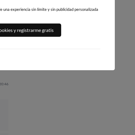
 una experiencia sin límite y sin publicidad personalizada
A,
PLAYA DEL
PLATJA DE
PLAYA DEL FORT
okies y registrarme gratis
ALGUER
LLEVANT - ELS
303km · Vinarós
288km · Ametlla de
PILONS
Mar
0.1 m
PLATO
271km · Salou
0.1 m
CHOPI
0.0 m
CHOPI
 20:46