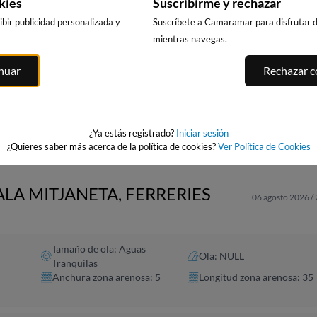
kies
Suscribirme y rechazar
bir publicidad personalizada y
Suscríbete a Camaramar para disfrutar de
mientras navegas.
CALA DELS
PLATJA LLARG
PUNTA PRIMA,
ITGES
inuar
Rechazar co
LLENGUADETS,
SALOU
SALOU
es
SALOU
269km · Salou
268km · Salou
269km · Salou
0.0 m
0.0 m
CHOPI
CHOPI
0.0 m
CHOPI
¿Ya estás registrado?
Iniciar sesión
¿Quieres saber más acerca de la política de cookies?
Ver Política de Cookies
ALA MITJANETA, FERRERIES
06 agosto 2026 /
Tamaño de ola: Aguas
Ola: NULL
Tranquilas
Anchura zona arenosa: 5
Longitud zona arenosa: 35