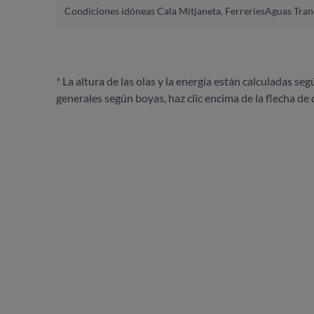
Condiciones idóneas Cala Mitjaneta, Ferreries
Aguas Tranq
* La altura de las olas y la energía están calculadas seg
generales según boyas, haz clic encima de la flecha de 