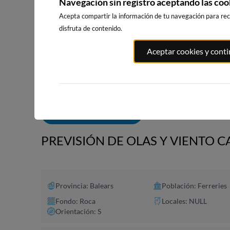
Navegación sin registro aceptando las coo
Acepta compartir la información de tu navegación para reci
disfruta de contenido.
PLAYA EL
PORT ANDRATX
PLAYA DE S
Aceptar cookies y cont
MASNOU
142km · Andratx
233km · Sitg
221km · El Masnou
0.0 m
CHOPI
0.0 m
CHOPI
ALERTAS DE OLAS
PREVISIÓN DE OLAS Y VIENTO C
Provincia: Balears
Población: Ferreries
Fondo: Roca
Locales: NULL
Orientación: S