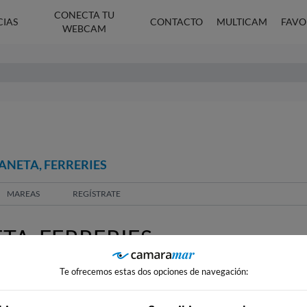
CONECTA TU
CIAS
CONTACTO
MULTICAM
FAVO
WEBCAM
ANETA, FERRERIES
MAREAS
REGÍSTRATE
TA, FERRERIES
Te ofrecemos estas dos opciones de navegación: