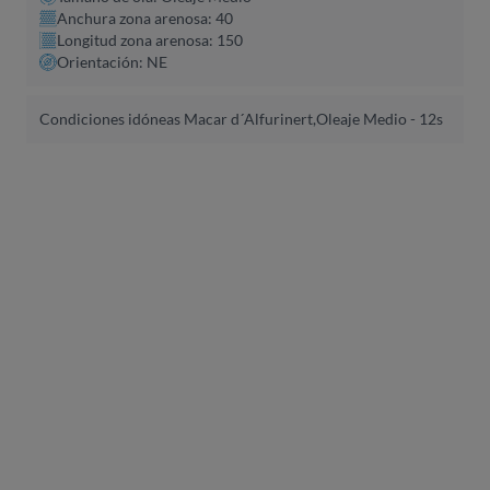
Anchura zona arenosa: 40
Longitud zona arenosa: 150
Orientación: NE
Condiciones idóneas Macar d´Alfurinert,
Oleaje Medio - 12s