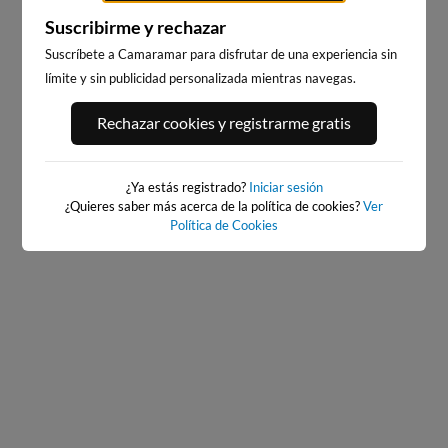
Suscribirme y rechazar
Suscríbete a Camaramar para disfrutar de una experiencia sin
límite y sin publicidad personalizada mientras navegas.
PORT ANDRATX
PLAYA EL MASNOU
Rechazar cookies y registrarme gratis
148km · Andratx
212km · El Masnou
0.1 m
CHOPI
¿Ya estás registrado?
Iniciar sesión
¿Quieres saber más acerca de la política de cookies?
Ver
Política de Cookies