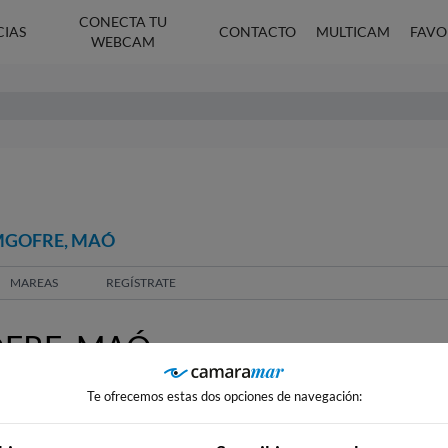
CONECTA TU
CIAS
CONTACTO
MULTICAM
FAVO
WEBCAM
MGOFRE, MAÓ
MAREAS
REGÍSTRATE
FRE, MAÓ
Te ofrecemos estas dos opciones de navegación: