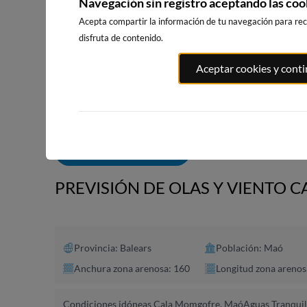
Navegación sin registro aceptando las coo
Acepta compartir la información de tu navegación para reci
disfruta de contenido.
PLAYA EL
PORT ANDRATX
PLAYA DE S
Aceptar cookies y cont
MASNOU
163km · Andratx
245km · Sitg
230km · El Masnou
0.0 m
CHOPI
0.0 m
CHOPI
ALERTAS DE OLAS
PREVISIÓN DE OLAS Y VIENTO
Provincia: Balears
Población: Maó
Anchura zona arenosa: 160
Longitud zona arenos
Condiciones idóneas Cala Momgofre, Maó
Aguas Tranquil