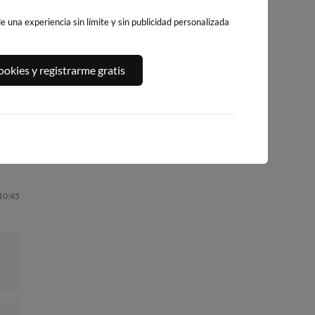
 una experiencia sin límite y sin publicidad personalizada
PLAYA DEL
A,
PLATJA DE
PLAYA DEL FORT
okies y registrarme gratis
ALGUER
LLEVANT - ELS
321km · Vinarós
305km · Ametlla de
PILONS
Mar
0.0 m
CHOPI
286km · Salou
0.0 m
CHOPI
0.0 m
CHOPI
 10:45