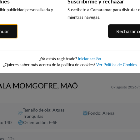
kies
Suscribirme y rechazar
bir publicidad personalizada y
Suscríbete a Camaramar para disfrutar de
mientras navegas.
CALA DELS
PUNTA PRIMA,
PLATJA LLARG
ITGES
inuar
Rechazar co
LLENGUADETS,
SALOU
SALOU
es
SALOU
284km · Salou
284km · Salou
284km · Salou
0.0 m
0.0 m
CHOPI
CHOPI
0.0 m
CHOPI
¿Ya estás registrado?
Iniciar sesión
¿Quieres saber más acerca de la política de cookies?
Ver Política de Cookies
 CALA MOMGOFRE, MAÓ
07 agosto 2026 /
Tamaño de ola: Aguas
Fondo: Arena
Tranquilas
a: 140
Orientación: E-SE
as - 12s