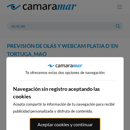
PREVISIÓN DE OLAS Y WEBCAM PLATJA D´EN
TORTUGA, MAÓ
WEBCAM
PREVISIÓN
METEOROLOGÍA
MAREAS
Te ofrecemos estas dos opciones de navegación:
WEBCAM PLATJA D´EN
TORTUGA, MAÓ
Navegación sin registro aceptando las
cookies
Acepta compartir la información de tu navegación para recibir
publicidad personalizada y disfruta de contenido.
WEBCAMS CERCANAS
Aceptar cookies y continuar