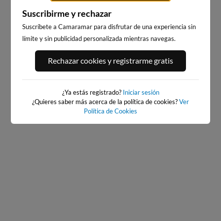
Suscribirme y rechazar
Suscríbete a Camaramar para disfrutar de una experiencia sin
límite y sin publicidad personalizada mientras navegas.
PORT ANDRATX
PLAYA EL MASNOU
Rechazar cookies y registrarme gratis
167km · Andratx
233km · El Masnou
0.0 m
CHOPI
¿Ya estás registrado?
Iniciar sesión
¿Quieres saber más acerca de la política de cookies?
Ver
Política de Cookies