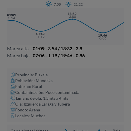
7:08
21:22
13:32
0
01:09
3.80
3.54
07:06
19:46
1.19
0.86
Marea alta
01:09 - 3.54 / 13:32 - 3.8
Marea baja
07:06 - 1.19 / 19:46 - 0.86
Provincia: Bizkaia
Población: Mundaka
Entorno: Rural
Contaminación: Poco contaminada
Tamaño de ola: 1,5mts a 4mts
Ola: Izquierda Laraga y Tubera
Fondo: Arena
Locales: Muchos
Condiciones idóneas
Baja
1,5mts a
5