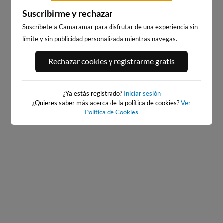
Suscribirme y rechazar
Suscríbete a Camaramar para disfrutar de una experiencia sin
límite y sin publicidad personalizada mientras navegas.
SATURRARAN
ATXABIRIBIL - SOPELANA
Rechazar cookies y registrarme gratis
25km · Mutriku
24km · Sopelana
0.0 m
CHOPI
0.5 m
CHOPI
¿Ya estás registrado?
Iniciar sesión
¿Quieres saber más acerca de la política de cookies?
Ver
Política de Cookies