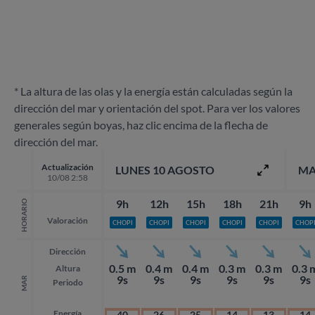
* La altura de las olas y la energía están calculadas según la
dirección del mar y orientación del spot. Para ver los valores
generales según boyas, haz clic encima de la flecha de
dirección del mar.
Actualización
LUNES 10 AGOSTO
MA
10/08 2:58
9h
12h
15h
18h
21h
9h
HORARIO
Valoración
CHOPI
CHOPI
CHOPI
CHOPI
CHOPI
CHOP
Dirección
0.5 m
0.4 m
0.4 m
0.3 m
0.3 m
0.3 
Altura
9s
9s
9s
9s
9s
9s
MAR
Periodo
Energía
40
26
25
14
13
14