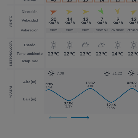
Dirección
VIENTO
20
14
12
7
9
12
Velocidad
Km / h
Km / h
Km / h
Km / h
Km / h
Km / 
Valoración
CROSS
CROSS
CROSS
CROSS ON
ON SHORE
CROSS O
METEOROLOGÍA
Estado
23 ºC
22 ºC
23 ºC
23 ºC
24 ºC
22 º
Temp. ambiente
Temp. mar
7:08
21:22
Alta (m)
13:32
02:09
02:09
01:09
3.80
3.80
3.80
3.54
MAREAS
Baja (m)
18:41
07:06
19:46
19:46
1.17
1.19
0.86
0.86