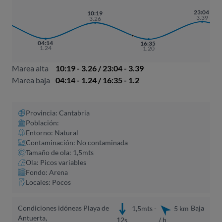
7
23:04
10:19
8
3.39
3.26
04:14
16:35
1.24
1.20
Marea alta
10:19 - 3.26 / 23:04 - 3.39
Marea baja
04:14 - 1.24 / 16:35 - 1.2
Provincia: Cantabria
Población:
Entorno: Natural
Contaminación: No contaminada
Tamaño de ola: 1,5mts
Ola: Picos variables
Fondo: Arena
Locales: Pocos
Condiciones idóneas Playa de
Baja
1,5mts -
5 km
Antuerta,
12s
/ h