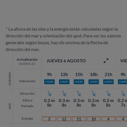
* La altura de las olas y la energía están calculadas según la
dirección del mar y orientación del spot. Para ver los valores
generales según boyas, haz clic encima de la flecha de
dirección del mar.
Actualización
JUEVES 6 AGOSTO
VI
06/08 8:32
9h
12h
15h
18h
21h
9h
HORARIO
Valoración
CHOPI
CHOPI
CHOPI
CHOPI
CHOPI
CHOP
Dirección
0.2 m
0.3 m
0.3 m
0.3 m
0.2 m
0.2 
Altura
8s
8s
8s
8s
8s
7s
MAR
Periodo
Energía
5
12
11
10
4
4