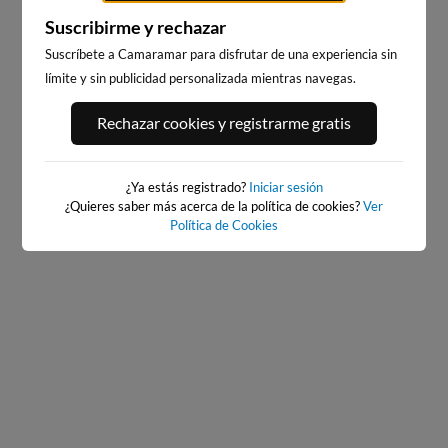
Suscribirme y rechazar
Suscríbete a Camaramar para disfrutar de una experiencia sin
límite y sin publicidad personalizada mientras navegas.
PLAYA DE EL RIS
EL BRUSCO
6km · Arnuero
12km · Noja
Rechazar cookies y registrarme gratis
0.5 m
0.5 m
CHOPI
CHOPI
¿Ya estás registrado?
Iniciar sesión
¿Quieres saber más acerca de la política de cookies?
Ver
Política de Cookies