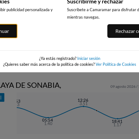
kies
Suscribirme y rechazar
bir publicidad personalizada y
Suscríbete a Camaramar para disfrutar de
mientras navegas.
SATURRARAN
MUTRIKU KAIA
 -
ALKOLEA / AR
inuar
Rechazar co
MUTRIKU
75km · Mutriku
78km · Mutriku
ana
78km · Mutriku
0.0 m
0.0 m
CHOPI
CHOPI
0.7 m
CHOPI
¿Ya estás registrado?
Iniciar sesión
¿Quieres saber más acerca de la política de cookies?
Ver Política de Cookies
LAYA DE SONABIA,
09 agosto 2026 /
I
12:26
23:53
3.51
3.33
05:54
18:41
1.40
1.17