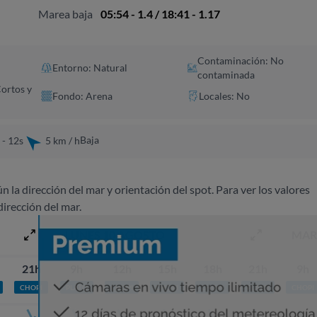
Marea baja
05:54 - 1.4 / 18:41 - 1.17
Contaminación: No
Entorno: Natural
contaminada
Cortos y
Fondo: Arena
Locales: No
Baja
 - 12s
5 km / h
ún la dirección del mar y orientación del spot. Para ver los valores
dirección del mar.
LUNES 10 AGOSTO
MAR
21h
9h
12h
15h
18h
21h
9h
CHOPI
PLATO
CHOPI
CHOPI
CHOPI
PLATO
CHOPI