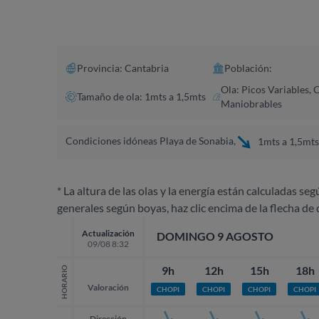
Provincia: Cantabria
Población:
Ola: Picos Variables, 
Tamaño de ola: 1mts a 1,5mts
Maniobrables
Condiciones idóneas Playa de Sonabia,
1mts a 1,5mts
* La altura de las olas y la energía están calculadas seg
generales según boyas, haz clic encima de la flecha de 
Actualización
DOMINGO 9 AGOSTO
09/08 8:32
9h
12h
15h
18h
HORARIO
Valoración
CHOPI
CHOPI
CHOPI
CHOPI
Dirección