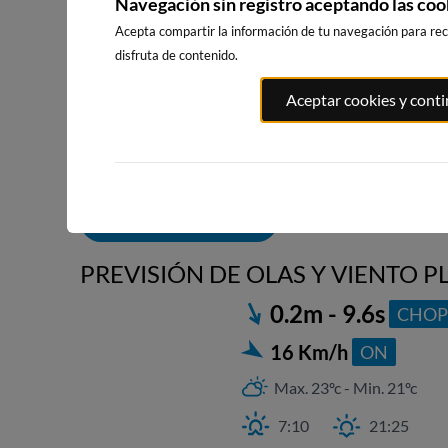
Navegación sin registro aceptando las coo
Acepta compartir la información de tu navegación para reci
disfruta de contenido.
ATXABIRIBIL
EL BRUSCO
PLAYA DE EL RIS
Aceptar cookies y cont
SOPELANA
14km · Noja
19km · Arnuero
27km · Sopel
0.4 m
0.4 m
CHOPI
CHOPI
0.5 m
CHOPI
ALERTAS DE OLAS
PREVISIÓN DE OLAS Y VIENTO P
0.2m - 9.6s
CHOP
16 Km/h
ON
Max. 23ºc - Min. 21ºc
7:10
21:25