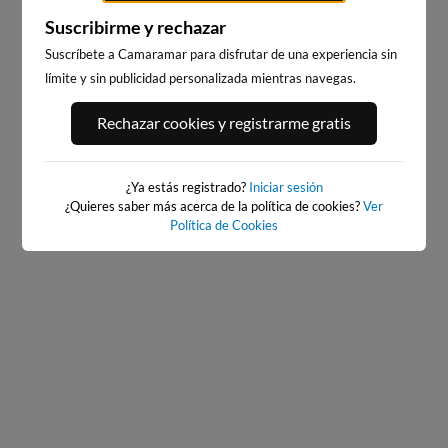
Suscribirme y rechazar
Suscríbete a Camaramar para disfrutar de una experiencia sin
límite y sin publicidad personalizada mientras navegas.
PORT ANDRATX
PLAYA DE SITGES
Rechazar cookies y registrarme gratis
81km · Andratx
185km · Sitges
0.0 m
CHOPI
¿Ya estás registrado?
Iniciar sesión
¿Quieres saber más acerca de la política de cookies?
Ver
Política de Cookies