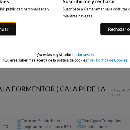
kies
Suscribirme y rechazar
bir publicidad personalizada y
Suscríbete a Camaramar para disfrutar de
mientras navegas.
inuar
Rechazar co
PUNTA PRIMA,
CALA DELS
PLATJA LLARG
SALOU
LLENGUADETS,
SALOU
SALOU
209km · Salou
210km · Salou
asnou
210km · Salou
0.1 m
0.1 m
CHOPI
CHOPI
¿Ya estás registrado?
Iniciar sesión
0.1 m
CHOPI
¿Quieres saber más acerca de la política de cookies?
Ver Política de Cookies
ALA FORMENTOR ( CALA PI DE LA
06 agosto 2
16:41
Entorno: Semiurbano
Ola: Aguas Tranquilas
a: 10
Longitud zona arenosa: 840
Orientación: S