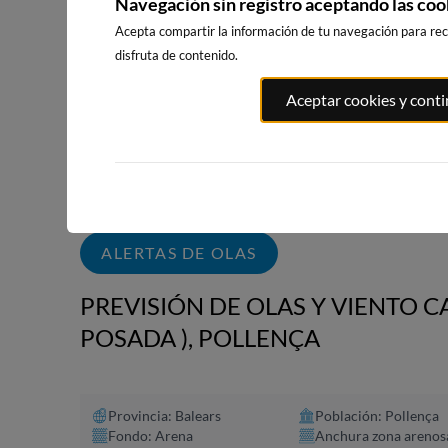
Navegación sin registro aceptando las coo
WEBCAMS CERCANAS
Acepta compartir la información de tu navegación para reci
disfruta de contenido.
Aceptar cookies y cont
PLAYA EL
PORT ANDRATX
PLAYA DE SITGES
MASNOU
77km · Andratx
184km · Sitges
186km · El M
0.1 m
CHOPI
0.0 m
CHOPI
ALERTAS DE OLAS
PREVISIÓN DE OLAS Y VIENTO C
POSADA ), POLLENÇA
Provincia: Balears
Población: Pollença
Fondo: Arena
Anchura zona arenos