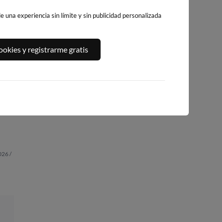
 una experiencia sin límite y sin publicidad personalizada
okies y registrarme gratis
A,
PLAYA DEL
PLATJA DE
PLAYA DEL FORT
ALGUER
LLEVANT - ELS
234km · Vinarós
224km · Ametlla de
PILONS
Mar
0.1 m
CHOPI
212km · Salou
0.1 m
CHOPI
0.1 m
CHOPI
026 /