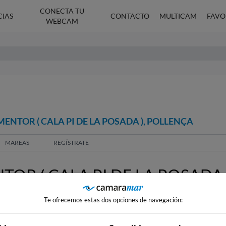
CONECTA TU
CIAS
CONTACTO
MULTICAM
FAVO
WEBCAM
NTOR ( CALA PI DE LA POSADA ), POLLENÇA
MAREAS
REGÍSTRATE
R ( CALA PI DE LA POSADA )
Te ofrecemos estas dos opciones de navegación: