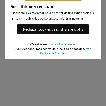
Suscribirme y rechazar
Suscríbete a Camaramar para disfrutar de una experiencia sin
límite y sin publicidad personalizada mientras navegas.
PORT ANDRATX
PLAYA DE SITGES
74km · Andratx
183km · Sitges
Rechazar cookies y registrarme gratis
0.1 m
CHOPI
¿Ya estás registrado?
Iniciar sesión
¿Quieres saber más acerca de la política de cookies?
Ver
Política de Cookies