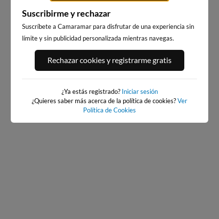
Suscribirme y rechazar
Suscríbete a Camaramar para disfrutar de una experiencia sin
límite y sin publicidad personalizada mientras navegas.
PLAYA DE SITGES
PLAYA EL MASNOU
Rechazar cookies y registrarme gratis
180km · Sitges
184km · El Masnou
0.0 m
0.0 m
CHOPI
CHOPI
¿Ya estás registrado?
Iniciar sesión
¿Quieres saber más acerca de la política de cookies?
Ver
Política de Cookies