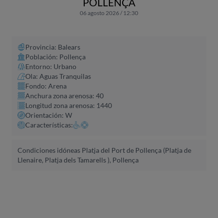
POLLENÇA
06 agosto 2026 / 12:30
Provincia: Balears
Población: Pollença
Entorno: Urbano
Ola: Aguas Tranquilas
Fondo: Arena
Anchura zona arenosa: 40
Longitud zona arenosa: 1440
Orientación: W
Características:
Condiciones idóneas Platja del Port de Pollença (Platja de
Llenaire, Platja dels Tamarells ), Pollença