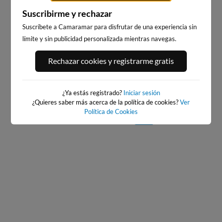
Suscribirme y rechazar
WEBCAMS CERCANAS
Suscríbete a Camaramar para disfrutar de una experiencia sin
límite y sin publicidad personalizada mientras navegas.
Rechazar cookies y registrarme gratis
¿Ya estás registrado?
Iniciar sesión
PORT ANDRATX
PLAYA DE SITGES
¿Quieres saber más acerca de la política de cookies?
Ver
71km · Andratx
183km · Sitges
Política de Cookies
0.0 m
CHOPI