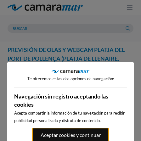
PREVISIÓN DE OLAS Y WEBCAM PLATJA DEL
PORT DE POLLENÇA (PLATJA DE LLENAIRE,
PLATJA DELS TAMARELLS ), POLLENÇA
Te ofrecemos estas dos opciones de navegación:
WEBCAM
PREVISIÓN
METEOROLOGÍA
MAREAS
WEBCAM PLATJA DEL PORT DE
Navegación sin registro aceptando las
cookies
POLLENÇA (PLATJA DE
LLENAIRE, PLATJA DELS
Acepta compartir la información de tu navegación para recibir
publicidad personalizada y disfruta de contenido.
TAMARELLS ), POLLENÇA
Aceptar cookies y continuar