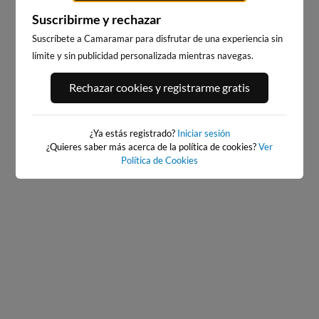
Suscribirme y rechazar
Suscríbete a Camaramar para disfrutar de una experiencia sin
límite y sin publicidad personalizada mientras navegas.
Rechazar cookies y registrarme gratis
PLAYA DE CANET D'EN
PLAYA DE POBLA DE
BERENGUER
FARNALS
3km · Canet d'En Berenguer
11km · Pobla de Farnals
¿Ya estás registrado?
Iniciar sesión
0.0 m
0.0 m
PLATO
PLATO
¿Quieres saber más acerca de la política de cookies?
Ver
Política de Cookies