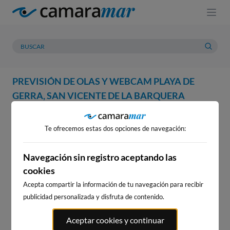
PREVISIÓN DE OLAS Y WEBCAM PLAYA DE
GERRA, SAN VICENTE DE LA BARQUERA
WEBCAM
PREVISIÓN
METEOROLOGÍA
MAREAS
Te ofrecemos estas dos opciones de navegación:
WEBCAM PLAYA DE GERRA,
SAN VICENTE DE LA BARQUERA
Navegación sin registro aceptando las
cookies
Acepta compartir la información de tu navegación para recibir
publicidad personalizada y disfruta de contenido.
WEBCAMS CERCANAS
Aceptar cookies y continuar