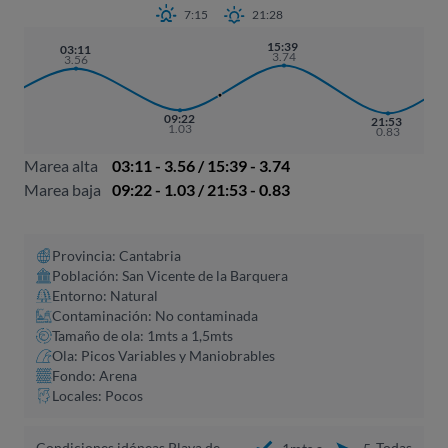
7:15
21:28
15:39
03:11
3.74
3.56
09:22
21:53
1.03
0.83
Marea alta
03:11 - 3.56 / 15:39 - 3.74
Marea baja
09:22 - 1.03 / 21:53 - 0.83
Provincia: Cantabria
Población: San Vicente de la Barquera
Entorno: Natural
Contaminación: No contaminada
Tamaño de ola: 1mts a 1,5mts
Ola: Picos Variables y Maniobrables
Fondo: Arena
Locales: Pocos
Condiciones idóneas Playa de
Todas
1mts a
5