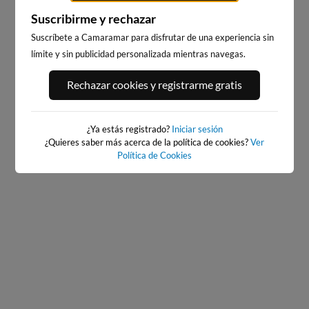
Suscribirme y rechazar
Suscríbete a Camaramar para disfrutar de una experiencia sin
límite y sin publicidad personalizada mientras navegas.
PLAYA DE EL RIS
EL BRUSCO
Rechazar cookies y registrarme gratis
66km · Arnuero
71km · Noja
0.3 m
0.3 m
CHOPI
CHOPI
¿Ya estás registrado?
Iniciar sesión
¿Quieres saber más acerca de la política de cookies?
Ver
Política de Cookies