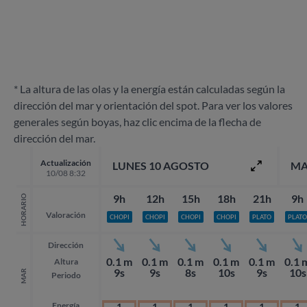
* La altura de las olas y la energía están calculadas según la
dirección del mar y orientación del spot. Para ver los valores
generales según boyas, haz clic encima de la flecha de
dirección del mar.
Actualización
LUNES 10 AGOSTO
MA
10/08 8:32
9h
12h
15h
18h
21h
9h
HORARIO
Valoración
CHOPI
CHOPI
CHOPI
CHOPI
PLATO
PLATO
Dirección
0.1 m
0.1 m
0.1 m
0.1 m
0.1 m
0.1 
Altura
9s
9s
8s
10s
9s
10s
MAR
Periodo
Energía
1
1
1
1
1
1