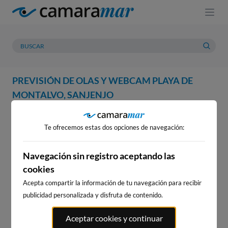
PREVISIÓN DE OLAS Y WEBCAM PLAYA DE
MONTALVO, SANJENJO
WEBCAM
PREVISIÓN
METEOROLOGÍA
MAREAS
Te ofrecemos estas dos opciones de navegación:
WEBCAM PLAYA DE
MONTALVO, SANJENJO
Navegación sin registro aceptando las
cookies
Acepta compartir la información de tu navegación para recibir
publicidad personalizada y disfruta de contenido.
WEBCAMS CERCANAS
Aceptar cookies y continuar