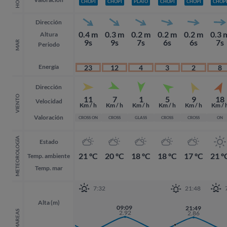
CHOPI
CHOPI
PLATO
CHOPI
CHOPI
CHOP
Dirección
0.4 m
0.3 m
0.2 m
0.2 m
0.2 m
0.3 
Altura
9s
9s
7s
6s
6s
7s
MAR
Periodo
Energía
23
12
4
3
2
8
Dirección
VIENTO
11
7
1
5
9
18
Velocidad
Km / h
Km / h
Km / h
Km / h
Km / h
Km / 
Valoración
CROSS ON
CROSS
GLASS
CROSS
CROSS
ON
METEOROLOGÍA
Estado
21 ºC
20 ºC
18 ºC
18 ºC
17 ºC
21 º
Temp. ambiente
Temp. mar
7:32
21:48
Alta (m)
20:30
09:09
21:49
21:49
2.96
MAREAS
2.92
2.86
2.86