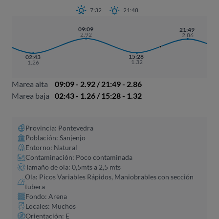
7:32
21:48
09:09
21:49
2.92
2.86
15:28
02:43
1.32
1.26
Marea alta
09:09 - 2.92 / 21:49 - 2.86
Marea baja
02:43 - 1.26 / 15:28 - 1.32
Provincia: Pontevedra
Población: Sanjenjo
Entorno: Natural
Contaminación: Poco contaminada
Tamaño de ola: 0,5mts a 2,5 mts
Ola: Picos Variables Rápidos, Maniobrables con sección
tubera
Fondo: Arena
Locales: Muchos
Orientación: E