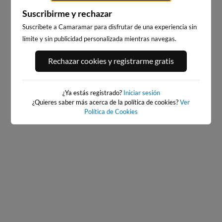
Suscribirme y rechazar
Suscríbete a Camaramar para disfrutar de una experiencia sin
límite y sin publicidad personalizada mientras navegas.
PLAYA DE LA LANZADA
PLAYA DE LA LANZADA SUR
Rechazar cookies y registrarme gratis
(NOALLA)
5km · Sanxenxo
5km · Sanxenxo
0.1 m
PLATO
0.1 m
PLATO
¿Ya estás registrado?
Iniciar sesión
¿Quieres saber más acerca de la política de cookies?
Ver
Política de Cookies