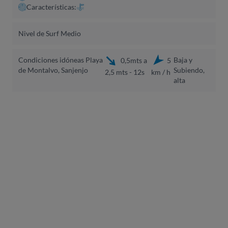
Características:
Nivel de Surf Medio
Condiciones idóneas Playa
Baja y
0,5mts a
5
de Montalvo, Sanjenjo
Subiendo,
2,5 mts - 12s
km / h
alta