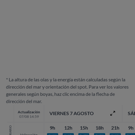
* La altura de las olas y la energía están calculadas según la
dirección del mar y orientación del spot. Para ver los valores
generales según boyas, haz clic encima de la flecha de
dirección del mar.
Actualización
VIERNES 7 AGOSTO
SÁ
07/08 14:59
9h
12h
15h
18h
21h
9h
HORARIO
Valoración