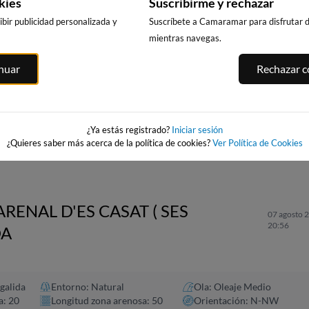
kies
Suscribirme y rechazar
bir publicidad personalizada y
Suscríbete a Camaramar para disfrutar de
mientras navegas.
inuar
Rechazar co
CALA DELS
PUNTA PRIMA,
PLATJA LLARG
LLENGUADETS,
SALOU
SALOU
SALOU
asnou
225km · Salou
226km · Salou
225km · Salou
0.1 m
0.1 m
CHOPI
CHOPI
¿Ya estás registrado?
Iniciar sesión
0.1 m
CHOPI
¿Quieres saber más acerca de la política de cookies?
Ver Política de Cookies
ARENAL D'ES CASAT ( SES
07 agosto 2
20:56
DA
galida
Entorno: Natural
Ola: Oleaje Medio
a: 20
Longitud zona arenosa: 50
Orientación: N-NW