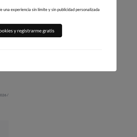
 una experiencia sin límite y sin publicidad personalizada
okies y registrarme gratis
PLAYA DEL
A,
PLATJA DE
PLAYA DEL FORT
ALGUER
LLEVANT - ELS
244km · Vinarós
238km · Ametlla de
PILONS
Mar
0.1 m
CHOPI
227km · Salou
0.1 m
CHOPI
0.1 m
CHOPI
026 /