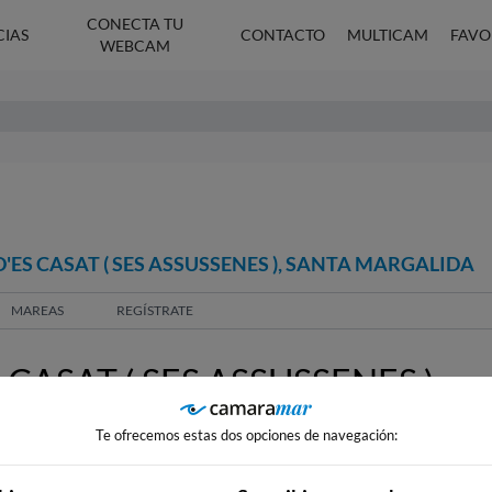
CONECTA TU
CIAS
CONTACTO
MULTICAM
FAVO
WEBCAM
'ES CASAT ( SES ASSUSSENES ), SANTA MARGALIDA
MAREAS
REGÍSTRATE
CASAT ( SES ASSUSSENES ),
Te ofrecemos estas dos opciones de navegación: