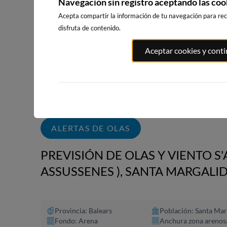
Navegación sin registro aceptando las coo
WEBCAMS CERCANAS
Acepta compartir la información de tu navegación para reci
disfruta de contenido.
Aceptar cookies y cont
PLAYA EL
PORT ANDRATX
PLAYA DE SITGES
MASNOU
72km · Andratx
202km · Sitges
206km · El M
0.1 m
CHOPI
0.0 m
CHOPI
ALERTAS DE OLAS
PREVISIÓN DE OLAS Y VIENTO S'
ASSUSSENES ), SANTA MARGALI
Provincia: Balears
Población: Santa Mar
Fondo: Arena
Anchura zona arenos