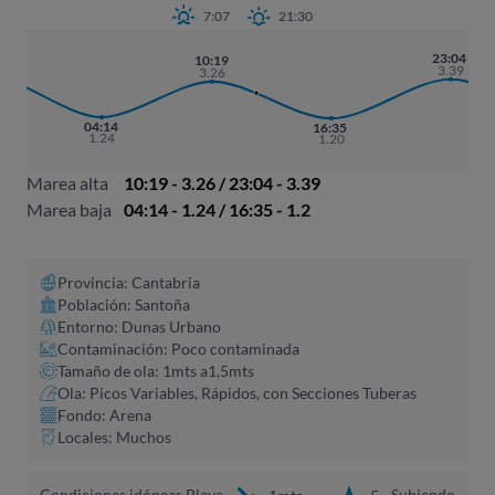
7:07
21:30
7
23:04
10:19
8
3.39
3.26
04:14
16:35
1.24
1.20
Marea alta
10:19 - 3.26 / 23:04 - 3.39
Marea baja
04:14 - 1.24 / 16:35 - 1.2
Provincia: Cantabria
Población: Santoña
Entorno: Dunas Urbano
Contaminación: Poco contaminada
Tamaño de ola: 1mts a1,5mts
Ola: Picos Variables, Rápidos, con Secciones Tuberas
Fondo: Arena
Locales: Muchos
Condiciones idóneas Playa
Subiendo
1mts
5