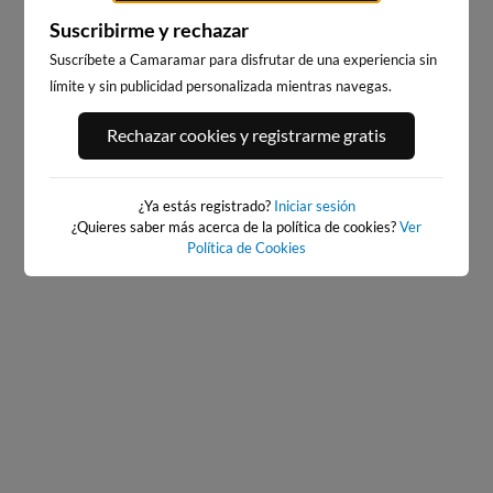
Suscribirme y rechazar
Suscríbete a Camaramar para disfrutar de una experiencia sin
límite y sin publicidad personalizada mientras navegas.
PLAYA DE EL RIS
EL BRUSCO
Rechazar cookies y registrarme gratis
7km · Arnuero
1km · Noja
0.5 m
0.5 m
CHOPI
CHOPI
¿Ya estás registrado?
Iniciar sesión
¿Quieres saber más acerca de la política de cookies?
Ver
Política de Cookies