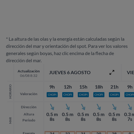
* La altura de las olas y la energía están calculadas según la
dirección del mar y orientación del spot. Para ver los valores
generales según boyas, haz clic encima de la flecha de
dirección del mar.
Actualización
JUEVES 6 AGOSTO
VI
06/08 8:32
9h
12h
15h
18h
21h
9h
HORARIO
Valoración
CHOPI
CHOPI
CHOPI
CHOPI
CHOPI
CHOP
Dirección
0.5 m
0.5 m
0.5 m
0.5 m
0.5 m
0.3 
Altura
8s
8s
8s
8s
8s
7s
MAR
Periodo
Energía
34
33
31
29
28
9